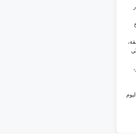
ر
قة،
ّي
،
 اليوم