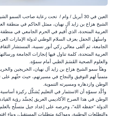
العين في 30 أبريل / وام / تحت رعاية صاحب السم
الشيخ هزاع بن زايد آل نهيان، ممثل الحاكم في منطقة العي
العربية المتحدة، الذي أُقيم في الحرم الجامعي في منطقة 
واستُهل الحفل بعزف السلام الوطني لدولة الإمارات العرب
الجامعة، ثم ألقى معالي زكي أنور نسيبة، المستشار الثقا
العربية المتحدة، كلمة تناول فيها إنجازات الجامعة ورسالته
والعلوم الصحية القَسَمَ الطبي أمام سموّه.
وهنّأ سمو الشيخ هزاع بن زايد آل نهيان، الخريجين والخريج
متمنياً لهم التوفيق والنجاح في مسيرتهم، حيث حثّهم عل
الوطن وازدهاره ومسيرته التنموية.
وأكّد سموّه أن الاستثمار في التعليم يُشكِّل ركيزة أساسية 
الوطن في هذا الصرح الأكاديمي العريق يُجسِّد رؤية القيا
الدولة "حفظه الله"، وحرصه على إعداد جيل متسلّح بالعلم
والتطلعات الوطنية، ومواكبة متطلبات المستقبل، وبناء اقتص