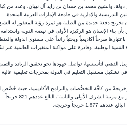
ولة، والشيخ محمد بن حمدان بن زايد آل نهيان، وعدد من كبا
ن التدريسية والإدارية في جامعة الإمارات العربية المتحدة.
 تخريج دفعة جديدة من الطلبة هو ثمرة رؤية المغفور له الشيخ
ن بأن بناء الإنسان هو الركيزة الأولى في نهضة الدولة واستدامة
باعتبارها صرحاً أكاديمياً وبحثياً رائداً على مستوى الدولة والمنط
نمية الوطنية، وقادرة على مواكبة المتغيرات العالمية عبر تبن
وبيل الذهبي لتأسيسها، تواصل جهودها نحو تحقيق الريادة والتميز
ً في تشكيل مستقبل التعليم في الدولة بمخرجات تعليمية عالية
الجديدة من خريجي الجامعة 2,698 خريجاً وخريجةً من كافَّة التخصُّصات والبرامج الأكاديمية، حيث خُصِّص
الأول لخريجي الامتياز الحاصلين على تقدير "ممتاز" و"ممتاز مع مرتبة الشرف الأولى والثانية"، البالغ عددهم 821 خريجاً
1, خريجاً وخريجة.