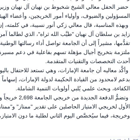
حضر الحفل معالي الشيخ شخبوط بن نهيان آل نهيان وزير د
المسؤولين والضيوف، وأولياء أمور الخريجين، وأعضاء الهيئتي
وبهذه المناسبة، قال معالي زكي أنور نسيبة، في كلمته، إن
زايد بن سلطان آل نهيان "طيَّب الله ثراه"، الذي لطالما آم
تقدُّمها، مشيراً إلى أن الجامعة تواصل أداء رسالتها الوطنية 
ملتزمة بتخريج أجيال مؤهلة تسهم بفاعلية في دعم مسيرة الت
أحدث التخصصات والتقنيات المتقدمة.
وأكَّد معاليه أن جامعة الإمارات، وهي تستعد للاحتفال بالي
بدعم لامحدود من القيادة الحكيمة لدولة الإمارات، إسهاما
الكفاءة، وبحث علمي يُلبي أولويات التنمية الشاملة.
وتضمُّ الدفعة 
وخريجة، فيما سيُخصَّص اليوم الثاني لطلبة ما دون الامتياز، البالغ عددهم 877