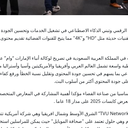
التحول الرقمي وتبني الذكاء الاصطناعي في تشغيل الخدمات وتحسين الجودة
عمليات الربط عبر الأقمار الصناعية بجودة عالية وتقنيات حديثة مثل “HD” و"
واسعة تشمل العالم العربي وأفريقيا والأمريكيتين وآسيا وأستراليا م
 بما يسهم في تحسين جودة المحتوى وتقليل نسبة الخطأ ورفع كفاءة الأ
 على جودة المحتوى أكثر من أسلوب البث.
أساسيا من صناعة الفضاء مؤكدا أهمية المشاركة في المعارض المتخصصة
لى مدار 18 عاما .
من جانبه أشار عماد القواسمي مدير عام شركة “TVU Networks” الشرق الأوسط وشمال افر
عام وهي حلول تعتمد على "صحافة الموبايل" حيث يمكن للمراسلين استخدا