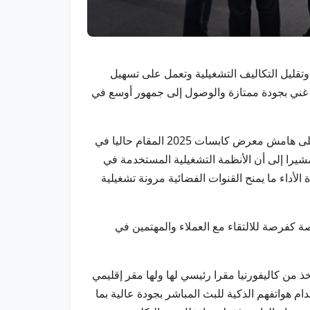
 وتقليل التكاليف التشغيلية وتعمل على تسهيل
4K" مما يتيح للقنوات الفضائية تقديم محتوى غني بجودة ممتازة والوصول إلى جمهور أوسع في
وقال الحميدي العنزي الرئيس التنفيذي لعرب سات في المملكة العربية السعودية في تصريح لوكالة أنباء الإمارات “وام” على هامش معرض كابسات 2025 المقام حاليا في
شيرا إلى أن الأنظمة التشغيلية المستخدمة في
داء ما يمنح القنوات الفضائية مرونة تشغيلية
 كفرصة للالتقاء مع العملاء والمهتمين في
يقيا وهي شركة أمريكية تتخذ من كاليفورنيا مقرا رئيسي لها ولها مقر إقليمي
م هواتفهم الذكية للبث المباشر بجودة عالية بما