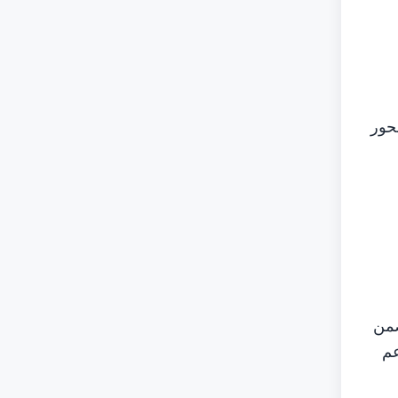
حور
ية ويعملون ضمن
عم