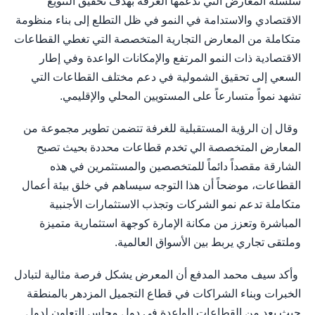
سلسلة المعارض التي تدعمها الغرفة بهدف تحقيق التنويع
الاقتصادي والاستدامة في النمو في ظل التطلع إلى بناء منظومة
متكاملة من المعارض التجارية المتخصصة التي تغطي القطاعات
الاقتصادية ذات النمو المرتفع والإمكانات الواعدة وفي إطار
السعي إلى تحقيق الشمولية في دعم مختلف القطاعات التي
تشهد نمواً متسارعاً على المستويين المحلي والإقليمي.
وقال إن الرؤية المستقبلية للغرفة تتضمن تطوير مجموعة من
المعارض المتخصصة الي تخدم قطاعات محددة بحيث تصبح
الشارقة مقصداً دائماً للمتخصصين والمستثمرين في هذه
القطاعات، موضحاً أن هذا التوجه سيساهم في خلق بيئة أعمال
متكاملة تدعم نمو الشركات وتجذب الاستثمارات الأجنبية
المباشرة وتعزز من مكانة الإمارة كوجهة استثمارية متميزة
وملتقى تجاري يربط بين الأسواق العالمية.
وأكد سيف محمد المدفع أن المعرض يشكل فرصة مثالية لتبادل
الخبرات وبناء الشراكات في قطاع التجميل المزدهر بالمنطقة
حيث يعد من القطاعات الواعدة في دول مجلس التعاون لدول