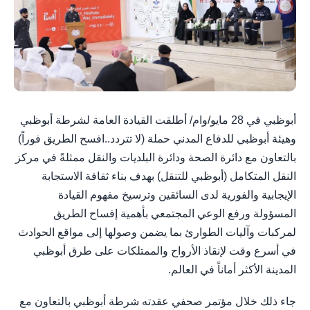
أبوظبي في 28 مايو/وام/ أطلقت القيادة العامة لشرطة أبوظبي
وهيئة أبوظبي للدفاع المدني حملة (لا تتردد..افسح الطريق فوراً)
بالتعاون مع دائرة الصحة ودائرة البلديات والنقل ممثلةً في مركز
النقل المتكامل (أبوظبي للتنقل) بهدف بناء ثقافة الاستجابة
الإيجابية والفورية لدى السائقين وترسيخ مفهوم القيادة
المسؤولة ورفع الوعي المجتمعي بأهمية إفساح الطريق
لمركبات وآليات الطوارئ بما يضمن وصولها إلى مواقع الحوادث
في أسرع وقت لإنقاذ الأرواح والممتلكات على طرق أبوظبي
المدينة الأكثر أماناً في العالم.
جاء ذلك خلال مؤتمر صحفي عقدته شرطة أبوظبي بالتعاون مع