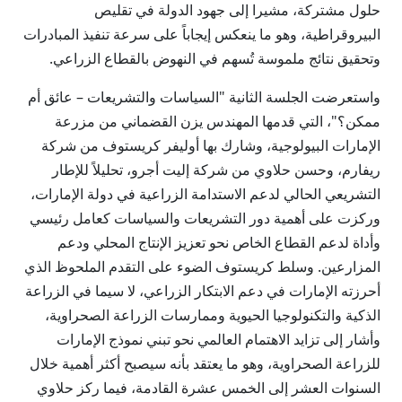
حلول مشتركة، مشيرا إلى جهود الدولة في تقليص
البيروقراطية، وهو ما ينعكس إيجاباً على سرعة تنفيذ المبادرات
وتحقيق نتائج ملموسة تُسهم في النهوض بالقطاع الزراعي.
واستعرضت الجلسة الثانية "السياسات والتشريعات – عائق أم
ممكن؟"، التي قدمها المهندس يزن القضماني من مزرعة
الإمارات البيولوجية، وشارك بها أوليفر كريستوف من شركة
ريفارم، وحسن حلاوي من شركة إليت أجرو، تحليلاً للإطار
التشريعي الحالي لدعم الاستدامة الزراعية في دولة الإمارات،
وركزت على أهمية دور التشريعات والسياسات كعامل رئيسي
وأداة لدعم القطاع الخاص نحو تعزيز الإنتاج المحلي ودعم
المزارعين. وسلط كريستوف الضوء على التقدم الملحوظ الذي
أحرزته الإمارات في دعم الابتكار الزراعي، لا سيما في الزراعة
الذكية والتكنولوجيا الحيوية وممارسات الزراعة الصحراوية،
وأشار إلى تزايد الاهتمام العالمي نحو تبني نموذج الإمارات
للزراعة الصحراوية، وهو ما يعتقد بأنه سيصبح أكثر أهمية خلال
السنوات العشر إلى الخمس عشرة القادمة، فيما ركز حلاوي