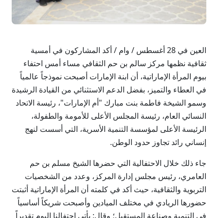
العين في 28 أغسطس / وام / أكد المشاركون في أمسية
ثقافية نظمها مركز سالم بن حم الثقافي مساء أمس احتفاء
بيوم المرأة الإماراتية، أن ابنة الإمارات أصبحت نموذجاً عالمياً
في العطاء والتميز، بفضل الدعم الاستثنائي من القيادة الرشيدة
وسمو الشيخة فاطمة بنت مبارك "أم الإمارات"، رئيسة الاتحاد
النسائي العام، رئيسة المجلس الأعلى للأمومة والطفولة،
الرئيسة الأعلى لمؤسسة التنمية الأسرية، التي أسست لنهج
إنساني رائد تجاوز حدود الوطن.
جاء ذلك خلال الاحتفالية التي حضرها الشيخ مسلم بن حم
العامري، رئيس مجلس إدارة المركز، وعدد من الشخصيات
التربوية والثقافية، حيث أكد في كلمته أن المرأة الإماراتية أثبتت
حضورها الريادي في مختلف الميادين وأصبحت شريكاً أساسياً
في التنمية وصناعة المستقبل؛ وقال: يأتي احتفالنا اليوم تقديراً