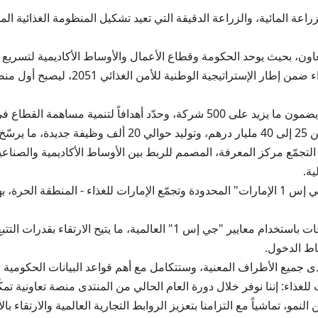
عة المائية، والزراعة الدقيقة التي تعيد تشكيل المنظومة الغذائية المح
ون، بحيث يوحد الحكومة وقطاع الأعمال والأوساط الأكاديمية لتسريع ال
يذكر أن وزارة الاقتصاد أسست تجمّع الإم
تجمّع مركز المعرفة، المصمم للربط بين الأوساط الأكاديمية والصناعية
ية.
وشهد اليوم الأول توقيع مذكرة تفاهم بين شركة "جي إس 1 الإمارات" المحدودة وتجمّع الإمارات
وتحدد الاتفاقية التزاماً مشتركاً برقمنة بيانات المنتجات باستخدام معايير "جي إس
اط الدخول.
دى جميع الأطراف المعنية، وستتكامل مع أهم قواعد البيانات الحكومية و
للغذاء: إننا نوفر خلال دورة العام الحالي من المنتدى منصة تعاونية تم
مو، تماشياً مع التزامنا بتعزيز الروابط التجارية العالمية والارتقاء با