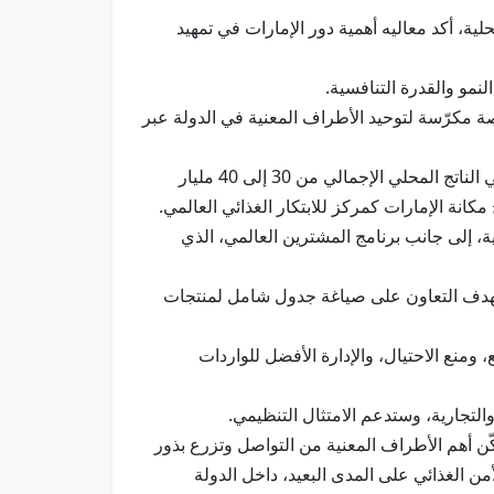
لية، أكد معاليه أهمية دور الإمارات في تمهيد
نمو والقدرة التنافسية.
ارات للغذاء ضمن إطار الإستراتيجية الوطنية للأمن الغذائي 2051، ليصبح أول منصة مكرّسة لتوحيد الأطراف المعنية في الدولة عبر
وتفاعل التجمّع منذ إطلاقه مع أكثر من 700 شريك يضمون ما يزيد على 500 شركة، وحدّد أهدافاً لتنمية مساهمة القطاع في الناتج المحلي الإجمالي من 30 إلى 40 مليار
، إلى جانب برنامج المشترين العالمي، الذي
 للغذاء - المنطقة الحرة، بهدف التعاون على صياغة جدول شامل لمنتجات
 1" العالمية، ما يتيح الارتقاء بقدرات التتبع، ومنع الاحتيال، والإدارة الأفضل للواردات
التجارية، وستدعم الامتثال التنظيمي.
كّن أهم الأطراف المعنية من التواصل وتزرع بذور
لأمن الغذائي على المدى البعيد، داخل الدولة