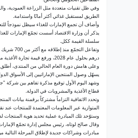
وفي ظل تقنيات متعددة مثل الزراعة العمودية، والزرا
الطريق لمستقبل غذائي أكثر أمانًا واستدامة.
وأضاف أن تجمع الإمارات للغذاء سيظل نموذجاً للتعا
سلسلة القيمة ككل.
درهم بحلول عام 2028، ورفع قيمة تجارة الأغذية من 25 إلى 40 مليار درهم، وتوليد حوالي 20 ألف وظيفة جديدة، ما يرسّخ مكانة الإمارات كمركز للابتكار الغذائي العالمي.
وعلى هامش دورة العام الحالي من المنتدى، أطلق ال
يسهّل وصول المنتجين الإماراتيين إلى الأسواق الدول
قطاع الأغذية والمشروبات في الدولة.
المتوازية عبر المعلومات المعتمدة للمنتجات عند نق
وستوّحد تلك المبادرة عملية تحديد هوية المنتجات ل
وقال صالح لوتاه، رئيس مجلس إدارة تجمّع الإمارات 
مبادرات وشراكات جديدة لإطلاق المرحلة التالية من الن