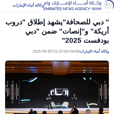
وكالة أنباء الإمارات
" دبي للصحافة"يشهد إطلاق "دروب
أريكة" و"إنصات" ضمن "دبي
بودفست 2025"
وكالة أنباء الإمارات
2025-09-30T21:37:00+04:00