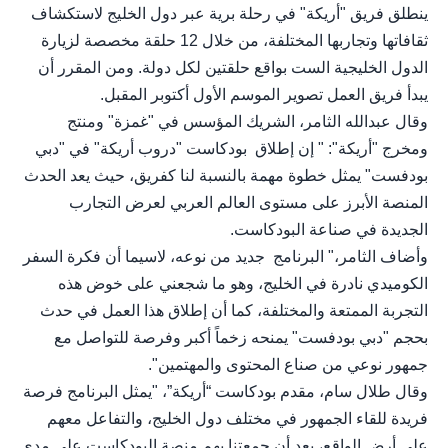
ينطلق فريق "أريكة" في رحلة برية عبر دول الخليج لاستكشاف
ثقافاتها وتجاربها المختلفة، من خلال 12 حلقة مخصصة لزيارة
الدول الخليجية الست بواقع حلقتين لكل دولة. ومن المقرر أن
يبدأ فريق العمل تصوير الموسم الأول أكتوبر المقبل.
وقال عبدالله الثامر، الشريك المؤسس في "غمزة" ومنتج
ومخرج "أريكة": " إن إطلاق بودكاست "دروب أريكة" في "دبي
بودفست" يمثل خطوة مهمة بالنسبة لنا كفريق، حيث يعد الحدث
المنصة الأبرز على مستوى العالم العربي لعرض التجارب
الجديدة في صناعة البودكاست.
وأضاف الثامر،" البرنامج جديد من نوعه، لاسيما أن فكرة السفر
الكوميدي نادرة في الخليج، وهو ما شجعني على خوض هذه
التجربة الممتعة والمختلفة، كما أن إطلاق هذا العمل في حدث
بحجم "دبي بودفست" يمنحه زخماً أكبر وفرصة للتواصل مع
جمهور نوعي من صناع المحتوى والمهتمين".
وقال طلال سام، مقدم بودكاست “أريكة”، "يمثل البرنامج فرصة
فريدة للقاء الجمهور في مختلف دول الخليج، والتفاعل معهم
على أرض الواقع، بعد أن جمعتنا بهم منصة البودكاست على مدى