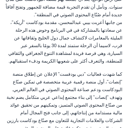
سنوات. ونأمل أن تقدم التجربة قيمة مضافة للجمهور وتفتح آفاقاً
جديدة أمام صُنّاع المحتوى الصوتي في المنطقة".
من جانبها أعربت بيبي عبدالمحسن، مقدمة بودكاست "أريكة"،
عن سعادتها بالمشاركة في في البرنامج وخوض هذه الرحلة
المليئة بالمغامرات لاكتشاف جمال دول الخليج وثقافاتها عن
قرب، لاسيما أن الرحلة ستمتد لمدة 30 يومًا بالسفر عبر
السيارة، وهي فرصة فريدة لمشاهدة التنوع الجغرافي والثقافي
للمنطقة، والتعرف أكثر على شعوبها الكريمة ودفء استقبالهم.
كما شهدت فعاليات "دبي بودفست" الإعلان عن إطلاق منصة
"إنصات"، أول منصة رقمية عربية متخصصة في تمكين صنّاع
البودكاست ودعم صناعة المحتوى الصوتي في العالم العربي.
وتهدف "إنصات" إلى بناء مجتمع إبداعي عربي متكامل يضم نخبة
من صنّاع المحتوى الصوتي المتميز، وتمكينهم من تحقيق عوائد
مالية مستدامة من إنتاجاتهم، إلى جانب فتح المجال أمام
الشركات والعلامات التجارية للتعاون مع صنّاع بودكاست بارزين