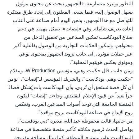
التطور بوتيرة متسارعة، فالجمهور يبحث عن محتوى موثوق
يسهل الوصول إليه، فيما يسعى المعلنون إلى إيجاد طرق مبتكرة
للتواصل مع هذا الجمهور، ونحن اليوم أمام صناعة على أعتاب
إعادة تعريف شاملة. وفي «إنصات»، تتمثل مهمتنا في دعم
صناع البودكاست تمكين المبدعين من تحقيق الدخل من
محتواهم، وتمكين العلامات التجارية من الوصول بفاعلية أكبر
عبر حملات مؤثرة، إلى جانب تزويد الجمهور بمحتوى نوعي
وموثوق يعكس هويتهم المحلية".
ومن جانبه، قال حكمت وهبي، مؤسس W Production، ومقدّم
"حكمت وهبي بودكاست"، والشريك المؤسس لـ"إنصات"، "نؤمن
أن كل قصة تستحق أن تُروى، وأن البودكاست بات يُشكل فضاءً
حراً بعيداً عن قيود الإعلام التقليدي. وجاءت "إنصات" لتكون
المنصة الجامعة التي توحد أصوات المبدعين العرب، وتعكس
روح الإبداع في صناعة البودكاست بروح موحّدة".
من جانبها، قالت محفوظة عبد الله، مديرة “دبي بودفست”،
يواصل الحدث ترسيخ مكانته كأكبر منصة متخصصة في صناعة
البودكاست على مستوى المنطقة، كما يمثل مساحة مفتوحة