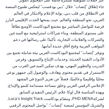
عبر حملات تسويقية مبتكرة قائمة على المحتوى المؤثر.
جاء إطلاق "إنصات" خلال "دبي بودفست" ليعكس طموح المنصة
في الانطلاق من قلب دبي، بوابة الإعلام والابتكار في العالم
العربي، نحو المنطقة والعالم. حيث يمنحها الحدث الإقليمي البارز
فرصة للتواصل المباشر مع مجتمع البودكاست الأوسع نطاقاً
على مستوى المنطقة، وبناء شراكات استراتيجية مع المبدعين
والشركات والعلامات التجارية، تأكيدًا على رسالتها في دعم
المواهب العربية وفتح آفاق جديدة أمامها.
وتوفر "إنصات" لمجتمع البودكاست العربي بيئة شاملة تجمع بين
الأدوات التقنية الحديثة، وخدمات الإنتاج والتسويق، وفرص
التدريب والتطوير المهني، بهدف تمكين المبدعين العرب من
الاستمرار في تقديم محتوى وهادف، والوصول إلى جمهور نوعي
محليًا وإقليميًا وعالميًا، فضلاً عن تعزيز التنوع في المشهد
الإعلامي الرقمي العربي وخلق مساحة مستدامة للنمو والإبداع.
وبهذه المناسبة قال لوكا علام، الرئيس التنفيذي السابق
لشركةPHD MENA، ومقدّم بودكاست Luca’s Insight Track،
والشريك المؤسس لمنصة "إنصات": "يواصل المحتوى الرقمي