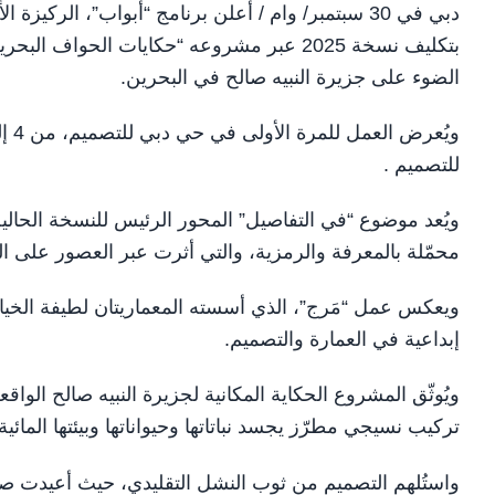
دبي في 30 سبتمبر/ وام / أعلن برنامج “أبواب”، الر
بتكليف نسخة 2025 عبر مشروعه “حكايات الحوا
الضوء على جزيرة النبيه صالح في البحرين.
للتصميم .
ويُعد موضوع “في التفاصيل” المحور الرئيس للنسخة الحال
محمّلة بالمعرفة والرمزية، والتي أثرت عبر العصور على ا
ويعكس عمل “مَرج”، الذي أسسته المعماريتان لطيفة الخيا
إبداعية في العمارة والتصميم.
ويُوثّق المشروع الحكاية المكانية لجزيرة النبيه صالح الو
تركيب نسيجي مطرّز يجسد نباتاتها وحيواناتها وبيئتها المائية.
واستُلهم التصميم من ثوب النشل التقليدي، حيث أعيدت صيا