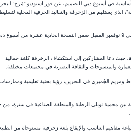
كيزة الأساسية في أسبوع دبي للتصميم، عن فوز استوديو “مَرج” البحر
ف البحرية”، الذي يستلهم من الزخرفة والتقاليد الحرفية المحلية لتسليط
ويُعرض العمل للمرة الأولى في حي دبي للتصميم، من 4 إلى 9 نوفمبر المقبل ضمن النسخة الحادية عشرة من أسبوع د
ية، حيث دعا المشاركين إلى استكشاف الزخرفة كلغة جمالية
لعمارة والمنسوجات والثقافة البصرية في مجتمعات مختلفة.
ط ومريم الجُميري في البحرين، رؤية بحثية تعليمية وممارسات
اقعة بين محمية توبلي الرطبة والمنطقة الصناعية في سترة، من خ
غة مفاهيم التناسب والإيقاع بلغة زخرفية مستوحاة من الطبيع