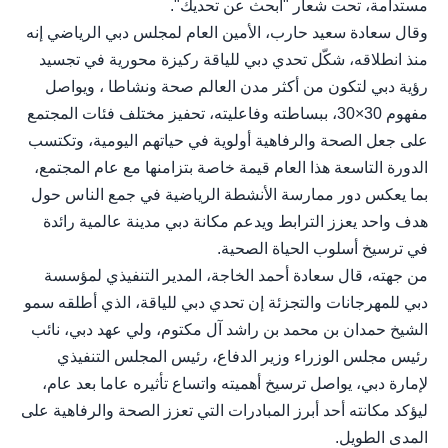
مستدامة، تحت شعار "ابحث عن تحديك".
وقال سعادة سعيد حارب، الأمين العام لمجلس دبي الرياضي إنه
منذ انطلاقه، شكّل تحدي دبي للياقة ركيزة محورية في تجسيد
رؤية دبي لتكون من أكثر مدن العالم صحة ونشاطا ، ويواصل
مفهوم 30×30، ببساطته وفاعليته، تحفيز مختلف فئات المجتمع
على جعل الصحة والرفاهية أولوية في حياتهم اليومية، وتكتسب
الدورة التاسعة هذا العام قيمة خاصة بتزامنها مع عام المجتمع،
بما يعكس دور ممارسة الأنشطة الرياضية في جمع الناس حول
هدف واحد يعزز الترابط ويدعم مكانة دبي مدينة عالمية رائدة
في ترسيخ أسلوب الحياة الصحية.
من جهته، قال سعادة أحمد الخاجة، المدير التنفيذي لمؤسسة
دبي للمهرجانات والتجزئة إن تحدي دبي للياقة، الذي أطلقه سمو
الشيخ حمدان بن محمد بن راشد آل مكتوم، ولي عهد دبي، نائب
رئيس مجلس الوزراء وزير الدفاع، رئيس المجلس التنفيذي
لإمارة دبي، يواصل ترسيخ أهميته واتساع تأثيره عاما بعد عام،
ليؤكد مكانته أحد أبرز المبادرات التي تعزز الصحة والرفاهية على
المدى الطويل.