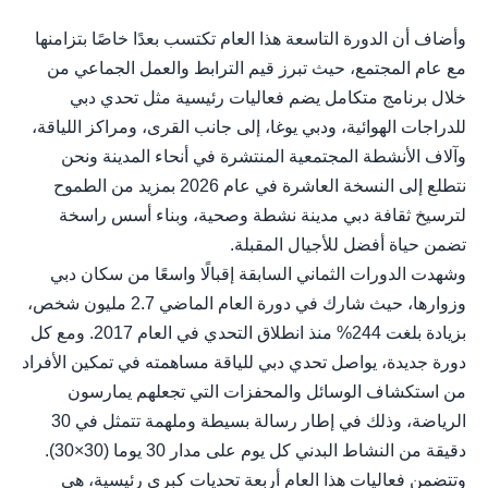
وأضاف أن الدورة التاسعة هذا العام تكتسب بعدًا خاصًا بتزامنها
مع عام المجتمع، حيث تبرز قيم الترابط والعمل الجماعي من
خلال برنامج متكامل يضم فعاليات رئيسية مثل تحدي دبي
للدراجات الهوائية، ودبي يوغا، إلى جانب القرى، ومراكز اللياقة،
وآلاف الأنشطة المجتمعية المنتشرة في أنحاء المدينة ونحن
نتطلع إلى النسخة العاشرة في عام 2026 بمزيد من الطموح
لترسيخ ثقافة دبي مدينة نشطة وصحية، وبناء أسس راسخة
تضمن حياة أفضل للأجيال المقبلة.
وشهدت الدورات الثماني السابقة إقبالًا واسعًا من سكان دبي
وزوارها، حيث شارك في دورة العام الماضي 2.7 مليون شخص،
بزيادة بلغت 244% منذ انطلاق التحدي في العام 2017. ومع كل
دورة جديدة، يواصل تحدي دبي للياقة مساهمته في تمكين الأفراد
من استكشاف الوسائل والمحفزات التي تجعلهم يمارسون
الرياضة، وذلك في إطار رسالة بسيطة وملهمة تتمثل في 30
دقيقة من النشاط البدني كل يوم على مدار 30 يوما (30×30).
وتتضمن فعاليات هذا العام أربعة تحديات كبرى رئيسية، هي