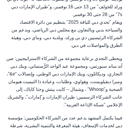
ورلد للجولف" من 13 حتى 16 نوفمبر، و"طيران الإمارات دبي
7s" من 28 حتى 30 نوفمبر.
ويقام "تحدي دبي للياقة 2025" بتنظيم من دائرة الاقتصاد
والسياحة بدبي وبالتعاون مع مجلس دبي الرياضي، وبدعم من
الشركاء الرئيسيين دي بي ورلد، وبلدية دبي، وماي دبي، وهيئة
الطرق والمواصلات في دبي.
ويحظى التحدي برعاية مجموعة من الشركاء الاستراتيجيين: صن
آند ساند سبورتس، ومجموعة عبد الواحد الرُّستماني، وبنك دبي
التجاري، وديكاثلون، وبنك الإمارات دبي الوطني، وإتصالات “e&”،
وميرا ديفيلوبمنت، وهواوي، وطلبات، وعيادة ذا التيميت هيومان
الصحية و"Whoop" ، وشمال – كايت بيتش وحتا كاياك، إلى
جانب الشركاء الرسميين: طيران الإمارات و"إمارات"، والشريك
الإعلامي "شبكة الإذاعة العربية".
فيما يكتمل المشهد بدعم عدد من الشركاء الحكوميين: مؤسسة
دبي لخدمات الإسعاف، هيئة المعرفة والتنمية البشرية، شرطة