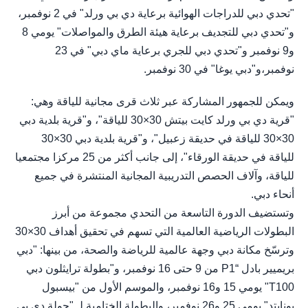
"تحدي دبي للدراجات الهوائية برعاية دي بي ورلد" في 2 نوفمبر،
و"تحدي دبي للتجديف برعاية هيئة الطرق والمواصلات" يومي 8
و9 نوفمبر و"تحدي دبي للجري برعاية ماي دبي" في 23
نوفمبر،و"دبي يوغا" في 30 نوفمبر.
ويمكن للجمهور المشاركة عبر ثلاث قرى مجانية للياقة وهي:
"قرية دي بي ورلد كايت بيتش 30×30 للياقة"، و"قرية بلدية دبي
30×30 للياقة في حديقة زعبيل"، و"قرية بلدية دبي 30×30
للياقة في حديقة الورقاء"، إلى جانب أكثر من 25 مركزا مجتمعيا
للياقة، وآلاف الحصص التدريبية المجانية المنتشرة في جميع
أنحاء دبي.
وتستضيف الدورة التاسعة من التحدي مجموعة من أبرز
البطولات الرياضية العالمية التي تسهم في تحقيق أهداف 30×30
وترسّخ مكانة دبي وجهة عالمية للرياضة والصحة، من بينها: "دبي
بريميير بادل “P1 من 9 حتى 16 نوفمبر، و"بطولة ترايثلون دبي
T100" يومي 15 و16 نوفمبر، والموسم الأول من "بيسبول
يونايتد" يومي 25 و26 نوفمبر، والبطولة الختامية لـ "جولة دي بي