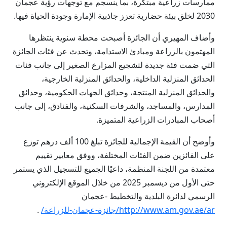
ممارسات زراعية مبتكرة، بما ينسجم مع توجهات رؤية عجمان
2030 لخلق بيئة حضارية تعزز جاذبية الإمارة وجودة الحياة فيها.
وأضاف المهيري أن الجائزة أصبحت محطة سنوية ينتظرها
المهتمون بالزراعة ومبادئ الاستدامة، وتحدث عن فئات الجائزة
التي ضمت فئة جديدة لتشجيع المزارع الصغير إلى جانب فئات
الحدائق المنزلية الداخلية، والحدائق المنزلية الخارجية،
والحدائق المنزلية المنتجة، وحدائق الجهات الحكومية، وحدائق
المدارس، والمساجد، والشرفات السكنية، والفنادق، إلى جانب
أصحاب المبادرات الزراعية المتميزة.
وأوضح أن القيمة الإجمالية للجائزة تبلغ 100 ألف درهم توزع
على الفائزين ضمن الفئات المختلفة، ووفق معايير تقييم
معتمدة من اللجنة المنظمة، داعيًا الجميع للتسجيل الذي يستمر
حتى الأول من ديسمبر 2025 من خلال الموقع الإلكتروني
الرسمي لدائرة البلدية والتخطيط -عجمان
http://www.am.gov.ae/ar/جائزة-عجمان-للزراعة/
.