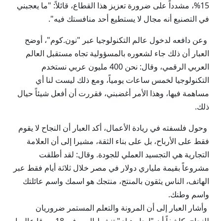
15%، مشدداً على ضرورة تعزيز هذا القطاع، قائلاً: "ما يعجبني
في التصنيع أنه مجال لا يستطيع أحد منافستك فيه".
وعن دافعه لدخول عالم التكنولوجيا عبر "نون.كوم"، أوضح
العبار أن ذلك جاء لشعوره بالمسؤولية تجاه مستقبل العالم
العربي الرقمي، وقال: نحن 400 مليون عربي نستخدم
التكنولوجيا لخمس ساعات يومياً، ومع ذلك ليست لنا أي
مساهمة فيها، وهذا الأمر أغضبني، فقررت أن أفعل شيئاً حيال
ذلك.
وحول فلسفته في ريادة الأعمال، أكد العبار أن النجاح لا يقوم
فقط على الأرباح، بل على بناء الثقة، مشيرا إلى أن العلامة
التجارية هي التجسيد العملي للجودة. وقال: لقد أطلقت
مشروعاً بقيمة ملياري دولار في مصر خلال ثلاثة أيام فقط عبر
الهاتف، الناس يثقون بالمنتج، منتجك هو اسمك واسم عائلتك
واسم وطنك.
وأشار العبار إلى أن المرونة والتعلم المستمر ضروريان