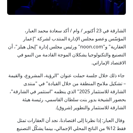
الشارقة في 23 أكتوبر / وام / أكد سعادة محمد العبار،
المؤسّس وعضو مجلس الإدارة المنتدب لشركة "إعمار
العقارية" و"noon.com" ورئيس مجلس إدارة "إيجل هيلز"، أن
التصنيع والتكنولوجيا يشكلان الموجة القادمة من النمو في
الاقتصاد الإماراتي.
جاء ذلك خلال جلسة حملت عنوان "الرؤية، المشروع، والقيمة
– تشكيل ملامح المنطقة من خلال القيادة" في "منتدى
الشارقة للاستثمار 2025" الذي ينظمه "استثمر في الشارقة"،
بحضور الشيخة بدور بنت سلطان القاسمي، رئيسة هيئة
الشارقة للاستثمار والتطوير (شروق).
وقال العبار: إذا نظرنا إلى اقتصادنا، نجد أن العقارات تمثل
فقط 12% من الناتج المحلي الإجمالي، بينما يشكّل التصنيع