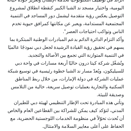
اليومية، واختيار مسجد ند الشبا الكبير كنقطة انطلاق لمشروع
التوصيل يعكس رؤية متقدمة ليشمل دور المساجد في التنمية
المجتمعية المستدامة، ويعبر عن مكانتها كمرافق حيوية تخدم
الناس وتواكب احتياجات العصر".
وأكد التزام الدائرة الدائم بدعم المبادرات الوطنية المبتكرة بما
يسهم في تحقيق رؤية القيادة الرشيدة لجعل دبي نموذجًا عالميًا
في التنمية المتوازنة التي تجمع بين الأصالة والتجديد.
وتُشغّل شركة كيتا درون حاليًا أربعة مسارات في واحة دبي
للسيليكون، ويُعدّ مسار ند الشبا خطوة رئيسية في توسيع شبكة
عمليات الشركة في دولة الإمارات، من خلال ربط المناطق
السكنية والتجارية بعمليات توصيل سريعة، خالية من التلامس
وصديقة للبيئة.
وتأتي هذه المبادرة تحت الإطار التنظيمي لهيئة دبي للطيران
المدني، لتؤكد كيف يمكن للشراكة بين القطاعين العام والخاص
أن تُحدث تحوّلاً في منظومة الخدمات اللوجستية الحضرية، مع
الحفاظ على أعلى معايير السلامة والامتثال.