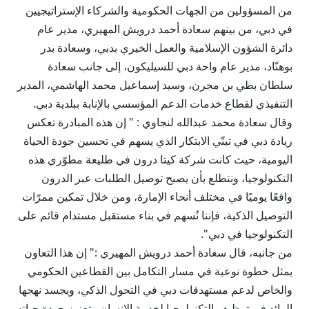
من المسؤولين من الجهات الحكومية والشركاء الإستراتيجيين
في دبي، من بينهم سعادة أحمد درويش المهيري، مدير عام
دائرة الشؤون الإسلامية والعمل الخيري بدبي، وسعادة بدر
بوهنّاد، مدير عام واحة دبي للسيليكون، إلى جانب سعادة
سلطان بطي بن مجرن، وسيد إسماعيل محمد الهاشمي، المدير
التنفيذي لقطاع خدمات الدعم المؤسسي بالإنابة ببلدية دبي.
وقال سعادة محمد عبدالله لنجاوي : " إن هذه المبادرة تعكس
ريادة دبي في تبنّي الابتكار الذي يسهم في تحسين جودة الحياة
اليومية، حيث كانت شركة كيتا درون في طليعة مطوّري هذه
التكنولوجيا، ونتطلع بأن يصبح توصيل الطلبات عبر الدرون
واقعًا يوميًا في مختلف أنحاء الإمارة، ومن خلال تمكين ممرّات
التوصيل الذكية، فإننا نُسهم في بناء مستقبل مستدام قائم على
التكنولوجيا في دبي".
من جانبه، قال سعادة أحمد درويش المهيري :" إن هذا التعاون
يمثل خطوة نوعية في مسار التكامل بين القطاعين الحكومي
والخاص لدعم مستهدفات دبي في التحول الذكي، ويجسد نهجها
الرائد في توظيف التكنولوجيا لخدمة الإنسان وتعزيز جودة حياته