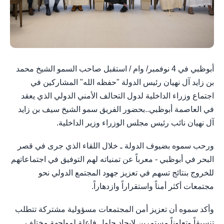
أبوظبي في 4 نوفمبر/ وام / استقبل صاحب السمو الشيخ محمد
بن زايد آل نهيان رئيس الدولة "حفظه الله" المشاركين في
اجتماع وزراء الداخلية لدول التحالف الأمني الدولي الذي يعقد
في العاصمة أبوظبي..بحضور الفريق سمو الشيخ سيف بن زايد
آل نهيان نائب رئيس مجلس الوزراء وزير الداخلية.
ورحب سموه بضيوف الدولة ـ خلال اللقاء الذي جرى في قصر
البحر في أبوظبي - معرباً عن تمنياته لهم التوفيق في اجتماعاتهم
للخروج بنتائج تسهم في تعزيز جهود المجتمع الدولي نحو
مجتمعات أكثر أمناً واستقراراً وازدهاراً.
وأكد سموه أن تعزيز أمن المجتمعات مسؤولية مشتركة تتطلب
تنسيقاً وتعاوناً مستمرين لإيجاد حلول فاعلة لمواجهة مختلف