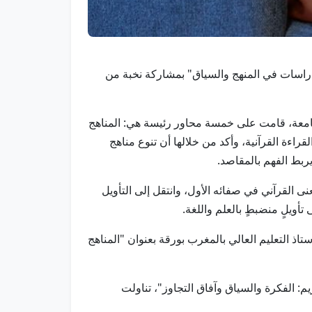
ريم: دراسات في المنهج والسياق" بمشاركة نخبة من
لجامعة، قامت على خمسة محاور رئيسة هي: المناهج
قراءة القرآنية، وأكد من خلالها أن تنوع مناهج
يربط الفهم بالمقاصد.
ى القرآني في صفائه الأول، وانتقل إلى التأويل
أويلٍ منضبطٍ بالعلم واللغة.
ذ التعليم العالي بالمغرب بورقة بعنوان "المناهج
: الفكرة والسياق وآفاق التجاوز"، تناولت