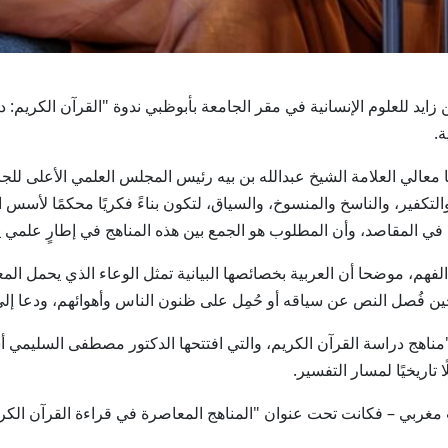
 محمد بن زايد للعلوم الإنسانية في مقر الجامعة بأبوظبي ندوة "القرآن الك
ة.
 معالي العلامة الشيخ عبدالله بن بيه رئيس المجلس العلمي الأعلى ل
والتكفير، والناسخ والمنسوخ، والسياق، لتكون بناءً فكريًا محكمًا لأسس ال
ّعا في المقاصد، وأن المطلوب هو الجمع بين هذه المناهج في إطارٍ علمي 
م، موضحا أن العربية بخصائصها البيانية تمثل الوعاء الذي يحمل المعن
ن فُصل النص عن سياقه أو حُمِل على ظنون الناس وأهوائهم، ودعا إلى ت
اهج دراسة القرآن الكريم، والتي افتتحها الدكتور مصطفى السليمي أستا
تاريخيًا لمسار التفسير.
 مغربي – فكانت تحت عنوان "المناهج المعاصرة في قراءة القرآن الكريم