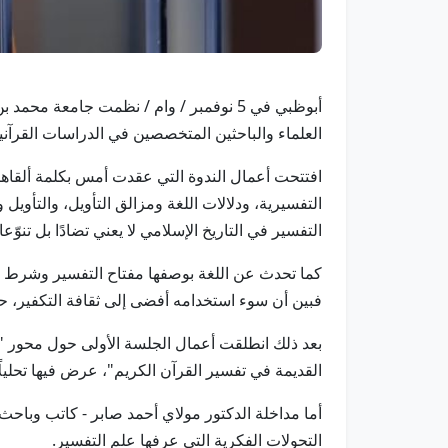
أبوظبي في 5 نوفمبر / وام / نظمت جامعة
العلماء والباحثين المتخصصين في الدراسات القرآني
افتتحت أعمال الندوة التي عقدت أمس بكلمة ألقاها
التفسيرية، ودلالات اللغة ومزالق التأويل، والتأويل 
التفسير في التاريخ الإسلامي لا يعني تضادًا بل تنو
كما تحدث عن اللغة بوصفها مفتاح التفسير وشرط الفه
فبين أن سوء استخدامه أفضى إلى ثقافة التكفير، حي
بعد ذلك انطلقت أعمال الجلسة الأولى حول محور "من
القديمة في تفسير القرآن الكريم"، عرض فيها تحليلًا 
أما مداخلة الدكتور مولاي أحمد صابر - كاتب وباحث
التحولات الفكرية التي عرفها علم التفسير.