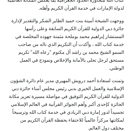
كتاب الله متجاوزة الحدود الجغرافية بما يعكس المكانة العالمية
لدولة الإمارات في خدمة القرآن الكريم وأهله.
ووجهت الشيخة أمينة بنت حميد الطاير الشكر والتقدير لإدارة
جائزة دبي الدولية للقرآن الكريم السابقة وعلى رأسها
المستشار إبراهيم محمد بوملحة مثمنة جهوده المخلصة في
خدمة كتاب الله ، وأكدت أن التكريم الذي ناله من صاحب
السمو الشيخ محمد بن راشد آل مكتوم "رعاه الله" تكريم
مستحق لرجل تحلى بالأمانة والإخلاص ونموذج في العمل
الوطني.
وتمنت لسعادة أحمد درويش المهيري مدير عام دائرة الشؤون
الإسلامية والعمل الخيري بدبي رئيس مجلس أمناء جائزة دبي
الدولية للقرآن الكريم التوفيق في مواصلة مسيرة تعزيز مكانة
الجائزة كإحدى أكبر وأهم الجوائز القرآنية في العالم الإسلامي
تجسيداً لدور إمارة دبي الريادي في خدمة كتاب الله وترسيخاً
لمكانتها مركزاً عالمياً للاحتفاء بحفظة القرآن الكريم من
مختلف دول العالم.