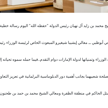
السمو الشيخ محمد بن زايد آل نهيان رئيس الدولة "حفظه الله" اليوم رسالة خ
وظبي ــ معالي إيشيبا شيغيرو المبعوث الخاص لرئيسة الوزراء رئيس رابط
لوزراء وتمنياتها لدولة الإمارات دوام التقدم..فيما حمله سموه تحياته إ
لحة شعبيهما بجانب أهمية دور الدبلوماسية البرلمانية في تعزيز التعا
 ممثل الحاكم في منطقة الظفرة ومعالي الشيخ محمد بن حمد بن طحنو