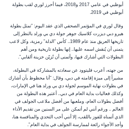
أبوظبي في عامي 2017 و2018، فيما أحرز لوري لقب بطولة
أبوظبي في 2019.
وقال لوري في المؤتمر الصحفي الذي عقد اليوم: "تمثل بطولة
هيرو دبي ديزرت كلاسيك جوهر جولة دي بي ورلد بالنظر إلى
تاريخها العريق منذ عام 1989.. كأس "الدلة" رمزية، وكل لاعب
يتمنى أن يُنقش اسمه عليها.. إنها بطولة تاريخية ومن أهم
البطولات التي أشارك فيها، وأتمنى أن تُزيّن خزينة ألقابي".
من جهته، أعرب فليتوود عن سعادته بالمشاركة في البطولة،
مشيراً إلى ميزة إقامته في دبي، وقال: "أنا محظوظ بأن أشارك
في بطولات نهاية الموسم لجولة دي بي ورلد هنا في الإمارات،
وكذلك فعاليات بداية العام في دبي.. أعتبر هذه البطولة من
أفضل بطولات العام، وملعبها من أفضل ملاعب الجولف في
العالم .. ورغم أنني لم أتمكن على مر السنين من تقديم الأداء
الذي أتمناه للفوز باللقب، إلا أنني أحب التحدي والمنافسة هنا،
وأجد الأجواء رائعة لممارسة الجولف في بداية العام".