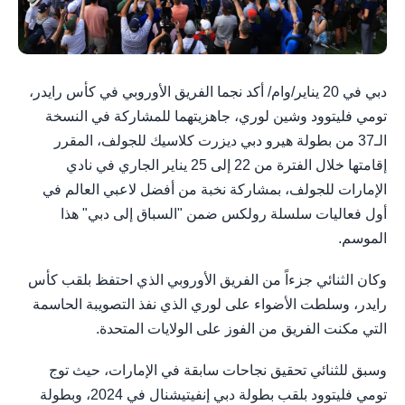
دبي في 20 يناير/وام/ أكد نجما الفريق الأوروبي في كأس رايدر،
تومي فليتوود وشين لوري، جاهزيتهما للمشاركة في النسخة
الـ37 من بطولة هيرو دبي ديزرت كلاسيك للجولف، المقرر
إقامتها خلال الفترة من 22 إلى 25 يناير الجاري في نادي
الإمارات للجولف، بمشاركة نخبة من أفضل لاعبي العالم في
أول فعاليات سلسلة رولكس ضمن "السباق إلى دبي" هذا
الموسم.
وكان الثنائي جزءاً من الفريق الأوروبي الذي احتفظ بلقب كأس
رايدر، وسلطت الأضواء على لوري الذي نفذ التصويبة الحاسمة
التي مكنت الفريق من الفوز على الولايات المتحدة.
وسبق للثنائي تحقيق نجاحات سابقة في الإمارات، حيث توج
تومي فليتوود بلقب بطولة دبي إنفيتيشنال في 2024، وبطولة