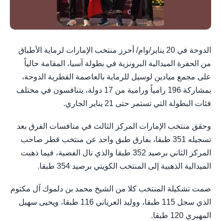
الدوحة في 20 يناير/وام/ أحرز منتخب الإمارات لرماية الأطباق
من الحفرة الميدالية البرونزية في بطولة آسيا، المقامة حالياً
على مجمع ميادين لوسيل للرماية بالعاصمة القطرية الدوحة،
بمشاركة 196 رامياً ورامية من 17 دولة، يتنافسون في مختلف
فئات البطولة التي تستمر حتى 21 يناير الجاري.
وحقق منتخب الإمارات المركز الثالث في منافسات الفرق بعد
تسجيله 351 طبقا، بفارق طبق واحد عن منتخب قطر صاحب
المركز الثاني برصيد 352 طبقا والذي نال الفضية، فيما ذهبت
الميدالية الذهبية إلى المنتخب الكويتي برصيد 354 طبقا.
ضمت تشكيلة المنتخب كلا من الشيخ محمد بن دلموك آل مكتوم
الذي سجل 115 طبقا، ووليد العرياني 116 طبقا، ويحيى سهيل
المهيري 120 طبقا.