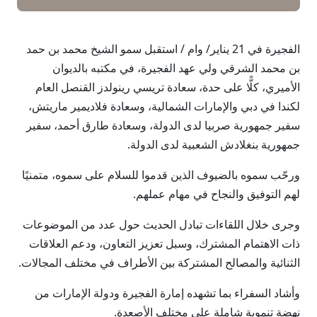
الفجيرة في 21 يناير/ وام / استقبل سمو الشيخ محمد بن حمد
بن محمد الشرقي ولي عهد الفجيرة، في مكتبه بالديوان
الأميري، كلًّا على حدة، سعادة تريسي رينولدز القنصل العام
لكندا في دبي والإمارات الشمالية، وسعادة فلاديمير ماريتش،
سفير جمهورية صربيا لدى الدولة، وسعادة طارق أحمد، سفير
جمهورية بنغلادش الشعبية لدى الدولة.
ورحّب سموه بالضيوف الذين قدموا للسلام على سموه، متمنيًا
لهم التوفيق والنجاح في مهام عملهم.
وجرى خلال اللقاءات تبادل الحديث حول عدد من الموضوعات
ذات الاهتمام المشترك، وسبل تعزيز التعاون، ودعم العلاقات
الثنائية والمصالح المشتركة بين الأطراف في مختلف المجالات.
وأشاد السفراء بما تشهده إمارة الفجيرة ودولة الإمارات من
نهضة تنموية شاملة على مختلف الأصعدة.