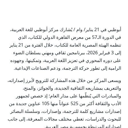
أبوظبي في 21 يناير/ وام / يُشارك مركز أبوظبي للغة العربية،
في الدورة الـ57 من معرض القاهرة الدولي للكتاب، الذي
تنظمه الهيئة المصرية العامة للكتاب، خلال الفترة من 21 يناير
إلى 3 فبراير 2026، ببرنامجين ثقافي ومهني يسلطان الضوء
على دوره المحوري في تعزيز اللغة العربية، وتمكينها، وجهوده
الرامية إلى تطور حركة الترجمة، ودعم الصناعات الإبداعية.
ويسعى المركز من خلال هذه المشاركة للترويج لأبرز إصداراته،
والتعريف بمشاريعه الثقافية الجديدة، والجوائز، والمنح،
والمبادرات التي يُنظّمها على مدار العام؛ إذ خصص لجمهور
الأدب والثقافة أكثر من 525 عنواناً منها 105 عناوين جديدة من
إصدارات مشاريع كلمة للترجمة، وإصدارات، وسلسلة البصائر
للبحوث والدراسات، تغطي مختلف مجالات المعرفة، إلى جانب
إصداراته المرتبطة بجمهورية مصر العربية.