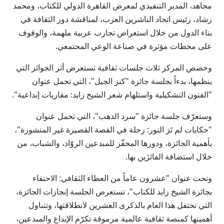
مجاهد، المدير التنفيذي لمعرض القاهرة الدولي للكتاب، ومحمد
رشاد، رئيس اتحاد الناشرين العرب، لمناقشة دور الثقافة في
بناء الدول من خلال استعراض تجارب عربية ملهمة، والوقوف
على محطات مؤثرة في صناعة الوعي المجتمعي.
وخصص المركز ثلاث جلسات ثقافية تستعرض أثر الجوائز التي
ينظمها، بدءاً بجلسة جائزة "كنز الجيل"، التي تحمل عنوان
"الفنون التشكيلية واستلهام شعر الشيخ زايد: مقاربات إبداعية".
وستعرّف جلسة جائزة "سرد الذهب"، التي تحمل عنوان
"حكايات لم تَرَ النور: رحلة في القصة القصيرة غير المنشورة"،
بأهمية الجائزة، ودورها المحفّز للمبدعين الروّاد، والشباب، من
خلال استضافة الفائزَين بها.
وتحت عنوان "عشرون عاماً من العطاء الثقافي: الاحتفاء
بجائزة الشيخ زايد للكتاب"، تستعرض الجلسة إنجازات الجائزة،
التي تحتفل هذا العام بالذكرى العشرين لانطلاقتها، وتتناول
أهميتها كمنصة ثقافية عالمية مرموقة تكرّم الإبداع والمبدعين،