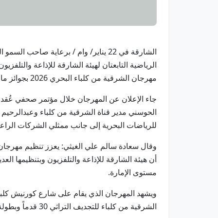
الشارقة في 22 يناير/ وام / برعاية ص
مهرجان الشرقية من كلباء البحري 2026 بجوائز مالية تصل إلى مليون درهم.
جاء الإعلان عن المهرجان خلال مؤتمر صحفي عُقد ال
الحوسني مدير قناة الشرقية من كلباء وعبدالرحيم ا
للرياضات البحرية إلى جانب ممثلي الشركات الراعي
وقال سعادة سالم علي الغيثي: يعزز تنظيم مهرجان 
أن هيئة الشارقة للإذاعة والتلفزيون وبتنظيمها العد
مستوى الإمارة.
ويشهد المهرجان الذي يقام على شارع كورنيش كلب
الشرقية من كلباء للتجديف التراثي 30 قدماً وبطولة الشرقية من كلباء لصيد سمك الكنعد واليودر "سمكة التونة".