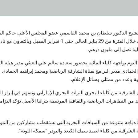
احب السمو الشيخ الدكتور سلطان بن محمد القاسمي عضو المجلس الأعلى حاكم
الرياضية التابعتان لهيئة الشارقة للإذاعة والتلفزيون خلال الفترة م
يوم بواجهة كلباء المائية بحضور سعادة سالم علي الغيثي مدير هيئة ا
لحمادي مدير البرامج بقناة الشارقة الرياضية ومحمد إبراهيم الحمادي 
ة وعدد من ممثلي وسائل الإعلام.
الشرقية من كلباء البحري التراث البحري الإماراتي ويسهم في إبراز
يد من التظاهرات الرياضية والثقافية المرتبطة بتراثنا الأصيل تؤكد التز
اء باقة متنوعة من السباقات البحرية التي تستقطب مشاركين من الم