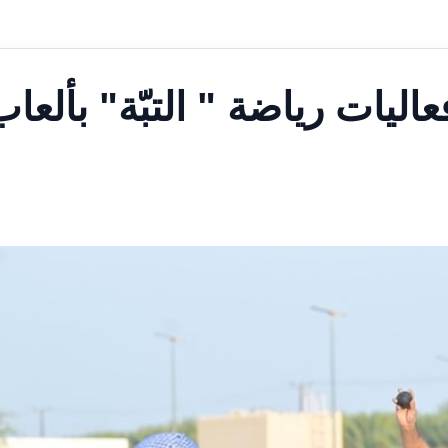
ليات رياضة " التبّة" بألعاب