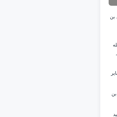
 بن
له
ير
بن
د