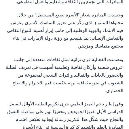
المبادرات التي تجمع بين الثقافة والتعليم والعمل التطوعي.
وجسدت المبادرة شعار “الأسرة تصنع المستقبل” من خلال
محتواها المتنوع الذي ركّز على تعزيز التماسك الأسري وغرس
قيم الانتماء والهوية الوطنية إلى جانب إبراز أهمية التنوع الثقافي
والتعايش الإنساني بما ينسجم مع رؤية دولة الإمارات في بناء
مجتمع متماسك ومزدهر.
وتضمنت الفعالية قرى تراثية تمثل ثقافات متعددة إلى جانب
عروض شعبية وأركان ثقافية وتعليمية أسهمت في تعريف الطلبة
والحضور بالعادات والتقاليد والتراث الشعبي لمجموعة من
الشعوب في تجربة ثقافية ثرية عكست قيم الاحترام والانفتاح
الحضاري.
وفي إطار دعم التميز العلمي جرى تكريم الطلبة الأوائل للفصل
الدراسي الأول تقديرًا لجهودهم وتحفيزًا لهم على مواصلة التفوق
والنجاح حيث شكّل هذا التكريم رسالة إيجابية تعكس اهتمام
المبادرة بالعلم والتعليم كركيزة أساسية في بناء الأسرة