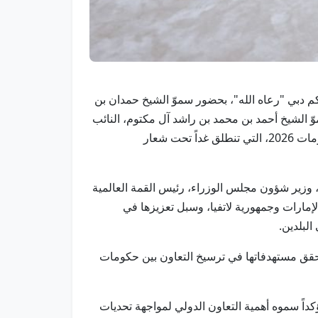
اكم دبي "رعاه الله"، بحضور سموّ الشيخ حمدان بن
ّ الشيخ أحمد بن محمد بن راشد آل مكتوم، النائب
الثاني لحاكم دبي، معالي إيفيكا سيلينا رئيسة وزراء جمهورية لاتفيا، وذلك ضمن أعمال اليوم التمهيدي للقمة العالمية للحكومات 2026، التي تنطلق غداً تحت شعار
 وزير شؤون مجلس الوزراء، رئيس القمة العالمية
إمارات وجمهورية لاتفيا، وسبل تعزيزها في
البلدين.
ء، التطرق إلى أبرز الملفات والقضايا التي يتضمنها جدول أعمال القمة العالمية للحكومات 2026، بما يحقق مستهدفاتها في ترسيخ التعاون بين حكومات
السمو الشيخ محمد بن راشد آل مكتوم، على مشاركة جمهورية لاتفيا في القمة العالمية للحكومات 2026، مؤكداً سموه أهمية التعاون الدولي لمواجهة تحديات