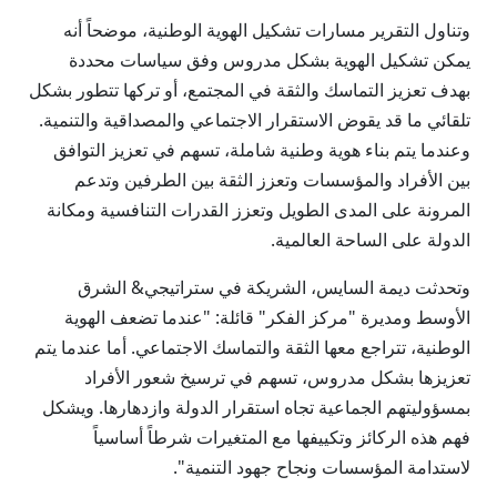
وتناول التقرير مسارات تشكيل الهوية الوطنية، موضحاً أنه
يمكن تشكيل الهوية بشكل مدروس وفق سياسات محددة
بهدف تعزيز التماسك والثقة في المجتمع، أو تركها تتطور بشكل
تلقائي ما قد يقوض الاستقرار الاجتماعي والمصداقية والتنمية.
وعندما يتم بناء هوية وطنية شاملة، تسهم في تعزيز التوافق
بين الأفراد والمؤسسات وتعزز الثقة بين الطرفين وتدعم
المرونة على المدى الطويل وتعزز القدرات التنافسية ومكانة
الدولة على الساحة العالمية.
وتحدثت ديمة السايس، الشريكة في ستراتيجي& الشرق
الأوسط ومديرة "مركز الفكر" قائلة: "عندما تضعف الهوية
الوطنية، تتراجع معها الثقة والتماسك الاجتماعي. أما عندما يتم
تعزيزها بشكل مدروس، تسهم في ترسيخ شعور الأفراد
بمسؤوليتهم الجماعية تجاه استقرار الدولة وازدهارها. ويشكل
فهم هذه الركائز وتكييفها مع المتغيرات شرطاً أساسياً
لاستدامة المؤسسات ونجاح جهود التنمية".