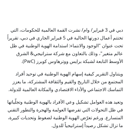
دبي في 3 فبراير/ وام/ نشرت القمة العالمية للحكومات، التي
تختتم أعمال دورتها الحالية في 5 فبراير الجاري في دبي، تقريراً
تحت عنوان "الوجود والانتماء: استدامة الهوية الوطنية في ظل
عالم متغير"، وذلك بالتعاون مع شركة ستراتيجي& الشرق
الأوسط التابعة لشبكة برايس ووترهاوس كوبرز (PwC).
ويتناول التقرير كيفية إسهام الهوية الوطنية في توحيد أفراد
المجتمع من خلال التاريخ والقيم والثقافة المشتركة، ما يعزز
التماسك الاجتماعي والأداء الاقتصادي والمكانة العالمية للدولة.
وتعيد هذه العوامل تشكيل وعي الأفراد بالهوية الوطنية وتجلّياتها
في ظل التحولات التي تفرضها العولمة والهجرة والتطور التقني
المتسارع. ورغم تعرّض الهوية الوطنية لضغوط وتحديات كبيرة،
ما تزال تشكل رصيداً إستراتيجياً للدول.