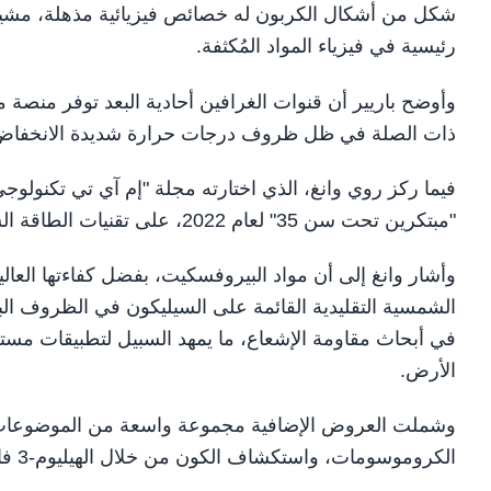
شكل من أشكال الكربون له خصائص فيزيائية مذهلة، مشيرًا إ
رئيسية في فيزياء المواد المُكثفة.
وأوضح باريير أن قنوات الغرافين أحادية البعد توفر منصة 
ذات الصلة في ظل ظروف درجات حرارة شديدة الانخفاض، ما
فيما ركز روي وانغ، الذي اختارته مجلة "إم آي تي تكنولوج
"مبتكرين تحت سن 35" لعام 2022، على تقنيات الطاقة الشمسية الفوتوفولتية الفضائية القائمة على مواد البيروفسكيت.
وأشار وانغ إلى أن مواد البيروفسكيت، بفضل كفاءتها العالية 
الشمسية التقليدية القائمة على السيليكون في الظروف البيئ
في أبحاث مقاومة الإشعاع، ما يمهد السبيل لتطبيقات مست
الأرض.
وشملت العروض الإضافية مجموعة واسعة من الموضوعات الر
الكروموسومات، واستكشاف الكون من خلال الهيليوم-3 فائق السيولة.