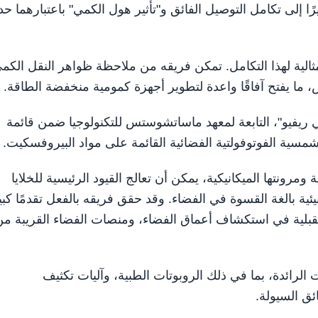
لى تكامل التوصيل الفائق و"تأثير هول الكمي" باعتبارهما حدو
مثالية لهذا التكامل. تمكن فريقه من ملاحظة ظواهر النقل الكم
 يفتح آفاقًا واعدة لتطوير أجهزة كمومية منخفضة الطاقة.
ي ريفيو"، التابعة لمعهد ماساتشوستس للتكنولوجيا ضمن قائمة
ومرونتها الميكانيكية، يمكن أن تعالج القيود الرئيسية للخلايا
ية بالغة القسوة في الفضاء. وقد حقق فريقه بالفعل تقدمًا كبير
قبلية في استكشاف أعماق الفضاء، ومنصات الفضاء القريبة من
ائدة، بما في ذلك الروبوتات الطبية، وآليات تكثيف