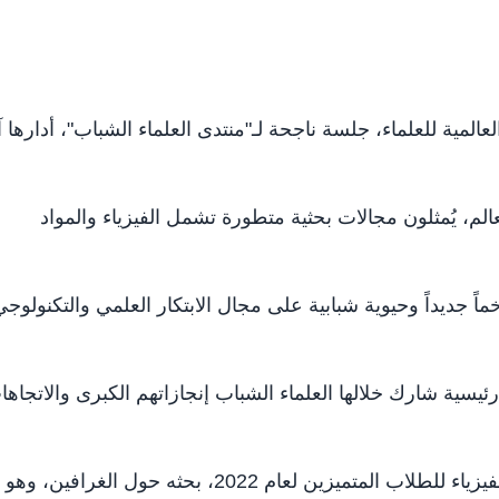
مة العالمية للعلماء، جلسة ناجحة لـ"منتدى العلماء الشباب"، أدارها 
من جميع أنحاء العالم، يُمثلون مجالات بحثية متطورة تشمل الفيزياء والمواد
اً جديداً وحيوية شبابية على مجال الابتكار العلمي والتكنولوجي
ئيسية شارك خلالها العلماء الشباب إنجازاتهم الكبرى والاتجاها
وقدم جوليان باريير، الحائز على جائزة الجمعية الأمريكية للفيزياء للطلاب المتميزين لعام 2022، بحثه حول الغرافين، وهو