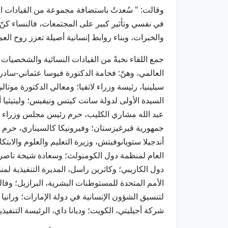
في نفسي وتأثير كبير على المجتمعات، فالنساء كنّ 
والخبرات، وبناء روابط إنسانية أصيلة تعزز روح العمل
جمع اللقاء نخبةً من القيادات النسائية والشخصيات
العالمي، وهنّ: فخامة الدكتورة فيوسا عثماني-سادر
سيلينيا، رئيسة وزراء لاتفيا؛ ومعالي الدكتورة موتالي
السيدة الأولى لدولة سانت كيتس ونيفيس؛ وليتيثيا أ
عبد الله مشاري الكليب، حرم رئيس مجلس وزراء د
جمهورية قيرغيزستان؛ وفيرونيكا كالسيناري، حرم نا
أندجيلا ستويانوفيتش، وزيرة التعليم والعلوم والابت
العام لمنظمة دول الكومنولث؛ وسعادة شيخة ناصر الن
دول الكاريبي؛ وكاثرين راسل، المديرة التنفيذية لمنظ
الأمم المتحدة للمستوطنات البشرية، البرازيل؛ وفال
لتنسيق الشؤون الإنسانية في دولة الإمارات؛ ورانيا
شركة أجيليتي، الكويت؛ وديانا داي، الرئيسة التنفيذي