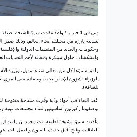
دبي في 4 فبراير/ وام/ عقدت سموّ الشيخة 
وحكومات والعديد من المنظمات الدولية والإقليمية 
واستكشاف حلول مبتكرة وفعالة لأهم التحديات العا
رافق سموّها كل من معالي سناء سهيل، وزيرة الأس
الوزراء لشؤون الإستراتيجية، وسعادة منى المري، ن
للثقافة).
عُقد اللقاء في أجواء ودّية وفّرت مساحةً مفتوحة لل
بوصفهما ركيزتين أساسيتين لبناء مجتمعات قوية ومس
وأكدت سموّ الشيخة لطيفة بنت محمد بن راشد آل مكتو
العلاقات وفتح آفاق جديدة للتعاون والعمل الجماعي