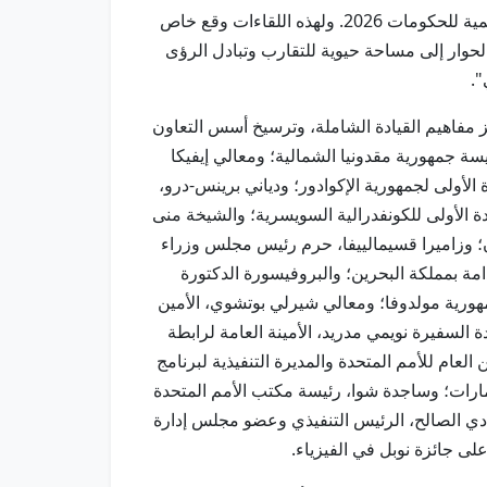
وقالت: " سُعدتُ باستضافة مجموعة من القيادات النسائية الملهمة من مختلف أنحاء العالم، على هامش أعمال القمة العالمية للحكومات 2026. ولهذه اللقاءات وقع خاص
الحوار إلى مساحة حيوية للتقارب وتبادل الرؤى
".
ز مفاهيم القيادة الشاملة، وترسيخ أسس التعاون
سة جمهورية مقدونيا الشمالية؛ ومعالي إيفيكا
دة الأولى لجمهورية الإكوادور؛ ودياني برينس-درو،
دة الأولى للكونفدرالية السويسرية؛ والشيخة منى
 وزاميرا قسيمالييفا، حرم رئيس مجلس وزراء
مة بمملكة البحرين؛ والبروفيسورة الدكتورة
لجمهورية مولدوفا؛ ومعالي شيرلي بوتشوي، الأمين
 السفيرة نويمي مدريد، الأمينة العامة لرابطة
العام للأمم المتحدة والمديرة التنفيذية لبرنامج
لإمارات؛ وساجدة شوا، رئيسة مكتب الأمم المتحدة
هنادي الصالح، الرئيس التنفيذي وعضو مجلس إدارة
على جائزة نوبل في الفيزياء.