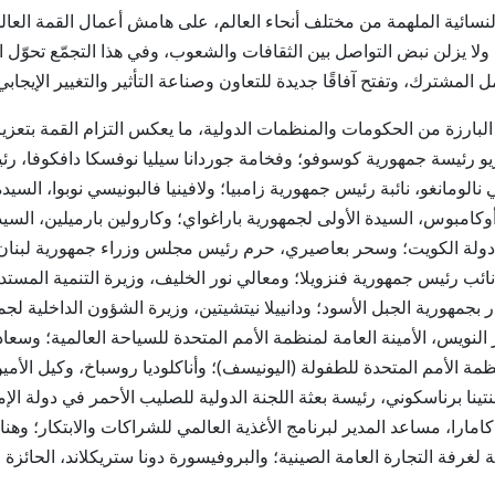
ولا يزلن نبض التواصل بين الثقافات والشعوب، وفي هذا التجمّع تحوّل 
 المشترك، وتفتح آفاقًا جديدة للتعاون وصناعة التأثير والتغيير الإيجابي
 البارزة من الحكومات والمنظمات الدولية، ما يعكس التزام القمة بتعزي
يو رئيسة جمهورية كوسوفو؛ وفخامة جوردانا سيليا نوفسكا دافكوفا، رئي
 نالومانغو، نائبة رئيس جمهورية زامبيا؛ ولافينيا فالبونيسي نوبوا، السي
وكامبوس، السيدة الأولى لجمهورية باراغواي؛ وكارولين بارميلين، السي
ولة الكويت؛ وسحر بعاصيري، حرم رئيس مجلس وزراء جمهورية لبنان؛
ئب رئيس جمهورية فنزويلا؛ ومعالي نور الخليف، وزيرة التنمية المستدا
كار بجمهورية الجبل الأسود؛ ودانييلا نيتشيتين، وزيرة الشؤون الداخلية 
ويس، الأمينة العامة لمنظمة الأمم المتحدة للسياحة العالمية؛ وسعادة
مة الأمم المتحدة للطفولة (اليونيسف)؛ وأناكلوديا روسباخ، وكيل الأمين 
نتينا برناسكوني، رئيسة بعثة اللجنة الدولية للصليب الأحمر في دولة ا
 كامارا، مساعد المدير لبرنامج الأغذية العالمي للشراكات والابتكار؛ و
ة لغرفة التجارة العامة الصينية؛ والبروفيسورة دونا ستريكلاند، الحائزة 