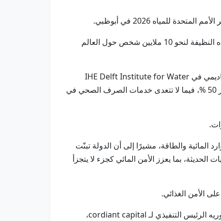
 للمياه 2026 في أبوظبي.
وأوضح سعادته أن إطلاق "منصة أبوظبي العالمية للمياه" للمياه بقيمة 2 مليار دولار، بهدف دعم مشاريع المياه وتوفير المياه النظيفة لنحو 10 ملايين شخص حول العالم
وفي جلسة حملت عنوان: "أزمة المياه العالمية.. المشكلة في الندرة أم في الإدارة؟" سلّط الدكتور إيدي مورز الرئيس الأكاديمي في IHE Delft Institute for Water
Education، الضوء على أهمية الإدارة المتكاملة للمياه، موضحاً أنّ مستوى الإدارة المتكاملة للموارد المائية عالميا لا يتجاوز 50 %، فيما لا تتعدى خدمات الصرف الصحي في
ات.
 المائية والطاقة، مشيرًا إلى أن الدولة تبنّت
ات الحديثة، بما يعزز الأمن المائي كجزء لا يتجزأ
لى الأمن الغذائي.
شارك في الجلسة كل من معالي كاثريل روسيل المدير التنفيذي في منظمة الأمم المتحدة للطفولة، وسيدريك غارنييه لاندوريه الرئيس التنفيذي لـ cordiant capital،