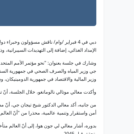
دبي في 4 فبراير /وام/ ناقش مسؤولون وخبرا
الإمداد الغذائي، إضافة إلى التهديدات السيبرانية، وذلك ضمن فعاليات القمة العا
جي وزير المياه والصرف الصحي في جمهورية السنغال
وزير المالية والاقتصاد في جمهورية الدومينيكان، و
وأكدت معالي موتالي نالومانغو، خلال الجلسة، أنّ ت
أمن واستقرار وتنمية عالمية، محذرا من "أنّ العال
يتحقق قبل 2045.