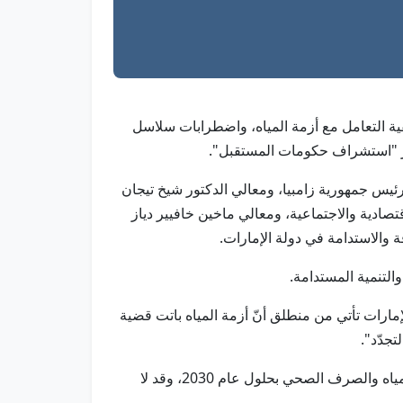
كيفية التعامل مع أزمة المياه، واضطرابات سلاسل
عالي موتالي نالومانغو نائبة رئيس جمهورية زامبيا، ومعالي الدكتور شيخ تيجان
صادية والاجتماعية، ومعالي ماخين خافيير دياز
ة والاستدامة في دولة الإمارات.
التنمية المستدامة.
ركة بلاده في مؤتمر الأمم المتحدة للمياه 2026، بالشراكة مع دولة الإمارات تأتي من منطلق أنّ أزمة المياه باتت قضية
جدّد".
بدوره، أشار معالي لي جون هوا، إلى أنّ العالم متأخر عن تحقيق الهدف السادس من أهداف التنمية المستدامة المتعلق بالمياه والصرف الصحي بحلول عام 2030، وقد لا