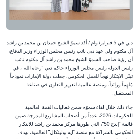
دبي في 5 فبراير/ وام / أكد سموّ الشيخ حمدان بن محمد بن راشد
آل مكتوم ولي عهد دبي نائب رئيس مجلس الوزراء وزير الدفاع،
أن رؤية صاحب السموّ الشيخ محمد بن راشد آل مكتوم نائب
رئيس الدولة رئيس مجلس الوزراء حاكم دبي "رعاه الله"، في
تبنّي الابتكار نهجاً للعمل الحكومي، جعلت دولة الإمارات نموذجاً
مُلهِماً ورائداً، ومنصة عالمية لتعزيز التعاون في صناعة
المستقبل.
جاء ذلك خلال لقاء سموّه ضمن فعاليات القمة العالمية
للحكومات 2026، عدداً من أصحاب المشاريع المدرجة ضمن
قائمة "إيدج 50"، التي طورها مركز محمد بن راشد للابتكار
الحكومي بالشراكة مع منصة "إيه بوليتكال" العالمية، بهدف