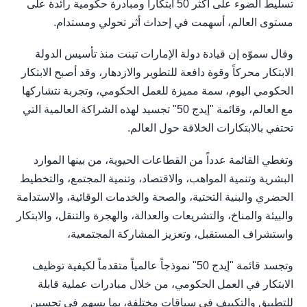
تسليط الضوء على أكثر 50 ابتكاراً ومبادرة حكومية رائدة على
مستوى العالم، أسهمت في إحداث أثر تحولي ومستدام.
وقال سموّه إن قيادة دولة الإمارات تبنت منذ تأسيس الدولة
الابتكار محركاً وقوة دافعة للتطوير والازدهار، وقد أصبح الابتكار
الحكومي اليوم، سمة مميزة للعمل الحكومي، وتجربة نتشاركها
مع العالم، وقائمة "إيدج 50" تجسيد لهذه الشراكة العالمية التي
تحتفي بالابتكارات الخلاقة حول العالم.
وتغطي القائمة عدداً من القطاعات الحيوية، من بينها الموارد
البشرية وتنمية المواهب، والاقتصاد، وتنمية المجتمع، والتخطيط
الحضري والبنية التحتية، والصحة والخدمات الوقائية، والاستدامة
والبيئة والمناخ، والتشريعات والعدالة، والهجرة والتنقل، والابتكار
واستشراف المستقبل، وتعزيز المشاركة المجتمعية،
وتجسد قائمة "إيدج 50" نموذجاً عالمياً متقدماً لكيفية توظيف
الابتكار في العمل الحكومي، من خلال مبادرات عملية قابلة
للتطبيق والتكييف في سياقات مختلفة، بما يسهم في تحسين