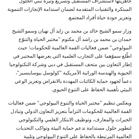
جاهزيتها لاستشراف المستقبل وتسريع وتيرة تبني الحلول
المبتكرة والتقنيات المتقدمة لضمان استدامة الإنجازات التنموية
وتعزيز جودة حياة أفراد المجتمع.
وزار سمو الشيخ خالد بن محمد بن زايد آل نهيان وسمو الشيخ
حمدان بن محمد بن راشد آل مكتوم "مختبر الحياة والتنوّع
البيولوجي" ضمن فعاليات القمة العالمية للحكومات؛ حيث
اطّلع سموّهما على التجارب العلمية التي يعرضها المختبر في
إطار التعاون بين متحف المستقبل في دبي وشركة التكنولوجيا
الحيوية والهندسة الوراثية الأمريكية "كولوسل بيوساينسيز"،
دعماً لجهود حماية الكائنات المهددة بالانقراض وتعزيز الوعي
البيئي بأهمية الحفاظ على التنوع الحيوي.
ويعكس تنظيم "مختبر الحياة والتنوع البيولوجي" ضمن فعاليات
القمة العالمية للحكومات التزاماً بتعزيز التعاون الدولي وتبادل
الخبرات والمعارف، وتوظيف الابتكار العلمي والتكنولوجي
لتطوير حلول مستدامة تدعم حماية البيئة وتواكب التحديات
العالمية المرتبطة بالحفاظ على التنوع البيولوجي وتلبية