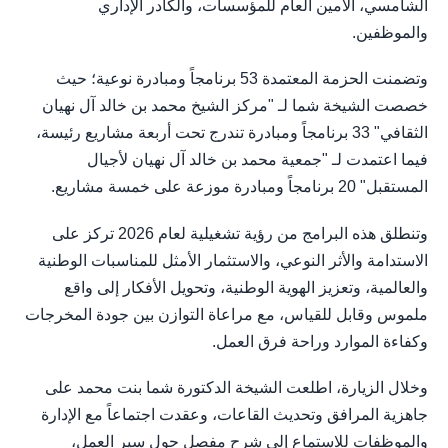
الشامسي، الأمين العام للمؤسسات، والكادر الإداري
والموظفين.
وتضمنت الحزمة المعتمدة 53 برنامجاً ومبادرة نوعية؛ حيث
خصصت الشيخة شما لـ "مركز الشيخ محمد بن خالد آل نهيان
الثقافي" 33 برنامجاً ومبادرة تندرج تحت أربعة مشاريع رئيسة،
فيما اعتمدت لـ "جمعية محمد بن خالد آل نهيان لأجيال
المستقبل" 20 برنامجاً ومبادرة موزعة على خمسة مشاريع.
وتنطلق هذه البرامج من رؤية تشغيلية لعام 2026 تركز على
الاستدامة والأثر النوعي، والاستثمار الأمثل للمناسبات الوطنية
والعالمية، وتعزيز الهوية الوطنية، وتحويل الأفكار إلى واقع
ملموس وقابل للقياس، مع مراعاة التوازن بين جودة المخرجات
وكفاءة الموارد وراحة فرق العمل.
وخلال الزيارة، اطلعت الشيخة الدكتورة شما بنت محمد على
جاهزية المرافق وتحديث القاعات، وعقدت اجتماعاً مع الإدارة
والموظفات للاستماع إلى شرح مفصل حول سير العمل،