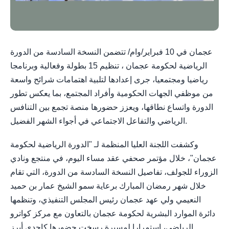
عجمان في 10 فبراير/وام/ تتضمن النسخة السادسة من الدورة
الرياضية لحكومة عجمان ، تنظيم 15 بطولة وفعالية وبرنامجا
رياضيا ومجتمعيا، جرى إعدادها لتلبية اهتمامات شرائح واسعة
من موظفي الجهات الحكومية وأفراد المجتمع، بما يعكس تطور
الدورة واتساع نطاقها، ويعزز حضورها منصة تجمع بين التنافس
الرياضي والتفاعل الاجتماعي في أجواء الشهر الفضيل.
وكشفت اللجنة العليا المنظمة لـ "الدورة الرياضية لحكومة
عجمان"، خلال مؤتمر صحفي عقد مساء اليوم، في منتجع ونادي
الزوراء للجولف، تفاصيل النسخة السادسة من الدورة، التي تقام
خلال شهر رمضان المبارك برعاية سمو الشيخ عمار بن حميد
النعيمي ولي عهد عجمان رئيس المجلس التنفيذي، وتنظمها
دائرة الموارد البشرية لحكومة عجمان بالتعاون مع مركز كواترو
الرياضي، استمرارا لمسيرة رسخت حضورها كإحدى أبرز