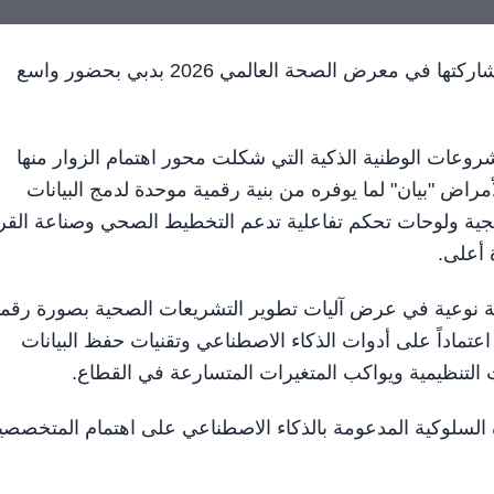
دبي في 12 فبراير/ وام/ اختتمت منصة "صحة الإمارات" مشاركتها في معرض الصحة العالمي 2026 بدبي بحضور واسع
عات الوطنية الذكية التي شكلت محور اهتمام الزوار منها
راض "بيان" لما يوفره من بنية رقمية موحدة لدمج البيانات
جية ولوحات تحكم تفاعلية تدعم التخطيط الصحي وصناعة القرا
 أعلى.
ة نوعية في عرض آليات تطوير التشريعات الصحية بصورة رقمي
اعتماداً على أدوات الذكاء الاصطناعي وتقنيات حفظ البيانات
ت التنظيمية ويواكب المتغيرات المتسارعة في القطاع.
لسلوكية المدعومة بالذكاء الاصطناعي على اهتمام المتخصصي