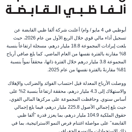
أبوظبي في 4 مايو / وام/ أعلنت شركة ألفا ظبي القابضة عن
تسجيل أداء مالي قوي خلال الربع الأول من عام 2026، حيث
بلغت إيرادات المجموعة 18.8 مليار درهم، مسجلة ارتفاعاً بنسبة
8% مقارنة بالفترة نفسها من العام الماضي. كما بلغ صافي أرباح
المجموعة 3.8 مليار درهم خلال الفترة ذاتها، محققاً نمواً بنسبة
81% مقارنةً بالفترة نفسها من عام 2025.
ووصلت الأرباح المعدلة قبل احتساب الفوائد والضرائب والإهلاك
والاستهلاك إلى 4.3 مليار درهم، محققة ارتفاعاً بنسبة 2% على
أساس سنوي. وحافظت المجموعة على مركزها المالي القوي،
حيث بلغ إجمالي الأصول 225.8 مليار درهم، فيما بلغ إجمالي
حقوق الملكية 104.9 مليار درهم، بما يعزز قدرة "ألفا ظبي
القابضة" على مواصلة اغتنام فرص النمو الاستراتيجية، بما في
ذلك الاستحواذات والتوسع الجغرافي.