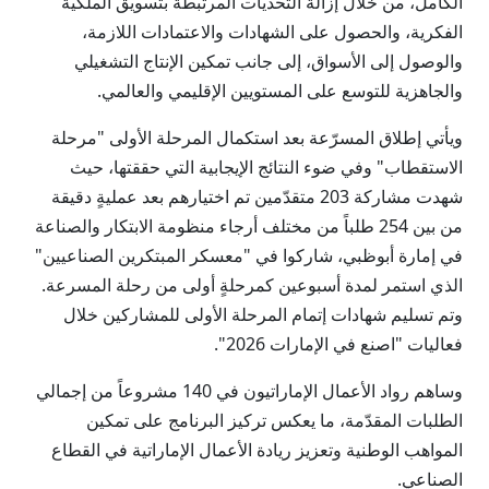
الكامل، من خلال إزالة التحديات المرتبطة بتسويق الملكية
الفكرية، والحصول على الشهادات والاعتمادات اللازمة،
والوصول إلى الأسواق، إلى جانب تمكين الإنتاج التشغيلي
والجاهزية للتوسع على المستويين الإقليمي والعالمي.
ويأتي إطلاق المسرّعة بعد استكمال المرحلة الأولى "مرحلة
الاستقطاب" وفي ضوء النتائج الإيجابية التي حققتها، حيث
شهدت مشاركة 203 متقدّمين تم اختيارهم بعد عمليةٍ دقيقة
من بين 254 طلباً من مختلف أرجاء منظومة الابتكار والصناعة
في إمارة أبوظبي، شاركوا في "معسكر المبتكرين الصناعيين"
الذي استمر لمدة أسبوعين كمرحلةٍ أولى من رحلة المسرعة.
وتم تسليم شهادات إتمام المرحلة الأولى للمشاركين خلال
فعاليات "اصنع في الإمارات 2026".
وساهم رواد الأعمال الإماراتيون في 140 مشروعاً من إجمالي
الطلبات المقدّمة، ما يعكس تركيز البرنامج على تمكين
المواهب الوطنية وتعزيز ريادة الأعمال الإماراتية في القطاع
الصناعي.