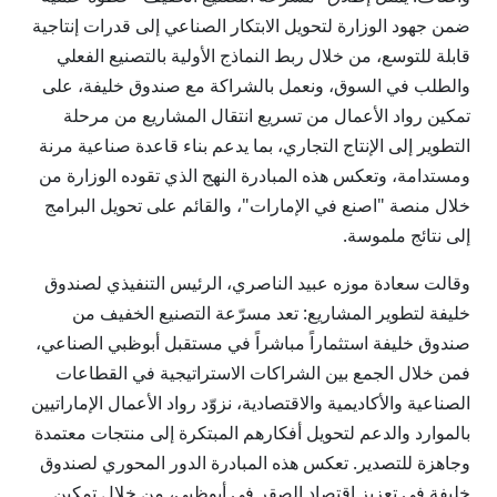
ضمن جهود الوزارة لتحويل الابتكار الصناعي إلى قدرات إنتاجية
قابلة للتوسع، من خلال ربط النماذج الأولية بالتصنيع الفعلي
والطلب في السوق، ونعمل بالشراكة مع صندوق خليفة، على
تمكين رواد الأعمال من تسريع انتقال المشاريع من مرحلة
التطوير إلى الإنتاج التجاري، بما يدعم بناء قاعدة صناعية مرنة
ومستدامة، وتعكس هذه المبادرة النهج الذي تقوده الوزارة من
خلال منصة "اصنع في الإمارات"، والقائم على تحويل البرامج
إلى نتائج ملموسة.
وقالت سعادة موزه عبيد الناصري، الرئيس التنفيذي لصندوق
خليفة لتطوير المشاريع: تعد مسرّعة التصنيع الخفيف من
صندوق خليفة استثماراً مباشراً في مستقبل أبوظبي الصناعي،
فمن خلال الجمع بين الشراكات الاستراتيجية في القطاعات
الصناعية والأكاديمية والاقتصادية، نزوّد رواد الأعمال الإماراتيين
بالموارد والدعم لتحويل أفكارهم المبتكرة إلى منتجات معتمدة
وجاهزة للتصدير. تعكس هذه المبادرة الدور المحوري لصندوق
خليفة في تعزيز اقتصاد الصقر في أبوظبي، من خلال تمكين