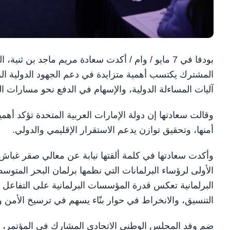
بودفا في 7 مايو / وام / أكدت سعادة مريم ماجد بن ث
المشترك يكتسب أهمية متزايدة في دعم الجهود الدولية الر
آليات المساءلة الدولية، والإسهام في الدفع نحو مسارات ا
وقالت سعادتها إن دولة الإمارات العربية المتحدة تؤكد أه
أمنها، وتحقيق توازن يدعم الاستقرار الإقليمي والدولي.
وأكدت سعادتها في كلمة ألقتها نيابة عن معالي صقر غباش
الأولى لرؤساء البرلمانات التي نظمها برلمان البحر المتوس
البرلمانية تعكس قدرة المؤسسات البرلمانية على التفاعل
التنسيق، والانخراط في حوار بنّاء يسهم في ترسيخ الأمن 
ضم وفد المجلس الوطني الاتحادي المشارك في المؤتمر، س