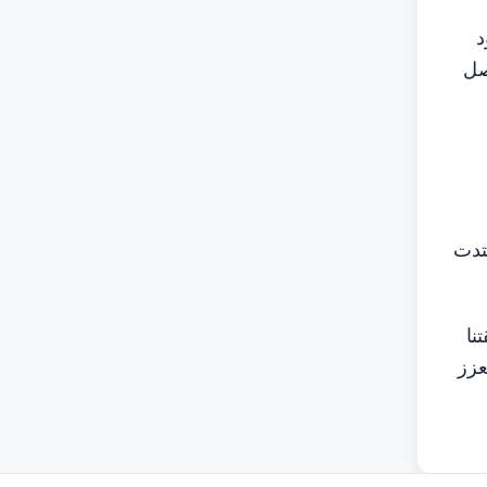
د
صل
تدت
نا
عزز