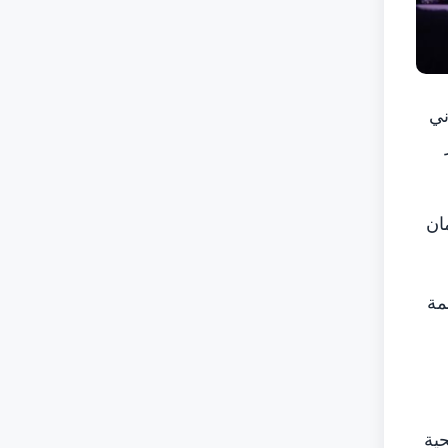
ني
ان
مة
ية