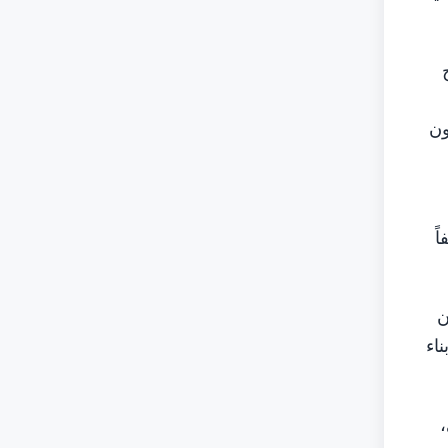
ون
ً
ن
اء
،