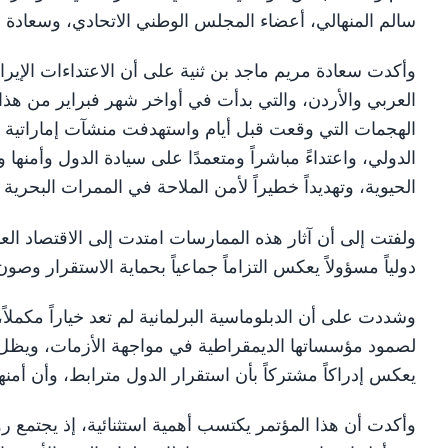
سالم المنهالي، أعضاء المجلس الوطني الاتحادي، وسعادة عف
وأكدت سعادة مريم ماجد بن ثنية على أن الاعتداءات الإيران
العربي والأردن، والتي بدأت في أواخر شهر فبراير من هذا
الهجمات التي وقعت قبل أيام واستهدفت منشآت إماراتية حيوي
الدولي، واعتداءً مباشراً ومتعمدًا على سيادة الدول وأمنها و
الحيوية، وتهديداً خطيراً لأمن الملاحة في الممرات البحرية ا
ولفتت إلى أن آثار هذه الممارسات امتدت إلى الاقتصاد الع
دولياً مسؤولاً يعكس التزاماً جماعياً بحماية الاستقرار وصو
وشددت على أن الدبلوماسية البرلمانية لم تعد خياراً مكمل
لصمود مؤسساتها الديمقراطية في مواجهة الأزمات، ويظل ال
يعكس إدراكاً مشتركاً بأن استقرار الدول مترابط، وأن أمنه
وأكدت أن هذا المؤتمر يكتسب أهمية استثنائية، إذ يجتمع ر