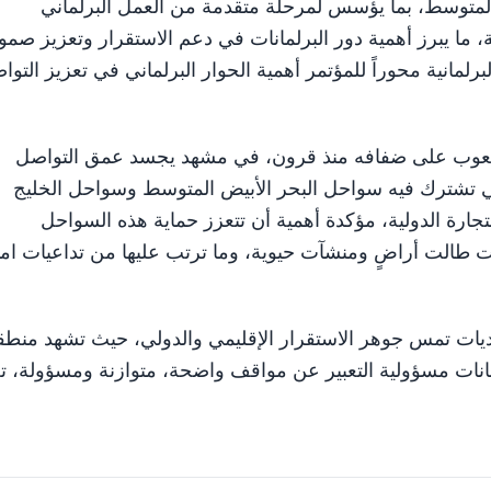
المتوسط، بما يؤسس لمرحلة متقدمة من العمل البرلماني
ما يبرز أهمية دور البرلمانات في دعم الاستقرار وتعزيز صمو
لمانية محوراً للمؤتمر أهمية الحوار البرلماني في تعزيز التوا
ي الشعوب على ضفافه منذ قرون، في مشهد يجسد عمق التواصل
يخي تشترك فيه سواحل البحر الأبيض المتوسط وسواحل الخليج
جارة الدولية، مؤكدة أهمية أن تتعزز حماية هذه السواحل
ت طالت أراضٍ ومنشآت حيوية، وما ترتب عليها من تداعيات ام
ديات تمس جوهر الاستقرار الإقليمي والدولي، حيث تشهد منطقت
نات مسؤولية التعبير عن مواقف واضحة، متوازنة ومسؤولة، ت