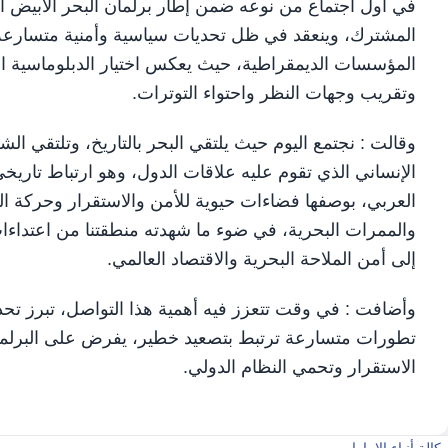
في أول اجتماع من نوعه ضمن إطار برلمان البحر الأبيض 
المشترك، وينعقد في ظل تحديات سياسية وأمنية متسارعة، 
المؤسسات الديمقراطية، حيث يعكس اختيار الدبلوماسية البر
وتقريب وجهات النظر واحتواء التوترات.
وقالت : نجتمع اليوم حيث يلتقي البحر بالتاريخ، وتلتق
الإنساني الذي تقوم عليه علاقات الدول، وهو ارتباط تار
العربي، بوصفها فضاءات حيوية للأمن والاستقرار وحركة الت
والممرات البحرية، في ضوء ما شهدته منطقتنا من اعتداءا
إلى أمن الملاحة البحرية والاقتصاد العالمي.
وأضافت : في وقت تتعزز فيه أهمية هذا التواصل، تبرز تح
تطورات متسارعة ترتبط بتصعيد خطير، يفرض على البرلما
الاستقرار وتحمي النظام الدولي.