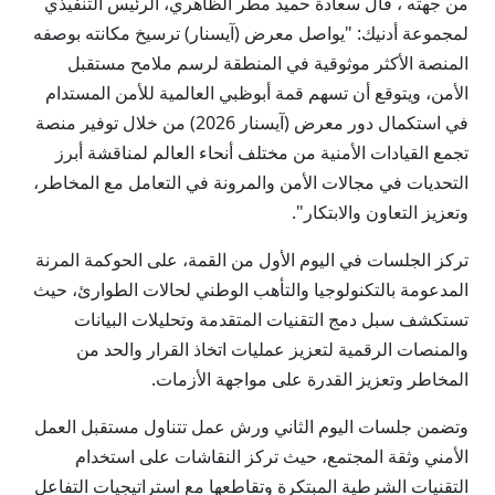
من جهته ، قال سعادة حميد مطر الظاهري، الرئيس التنفيذي
لمجموعة أدنيك: "يواصل معرض (آيسنار) ترسيخ مكانته بوصفه
المنصة الأكثر موثوقية في المنطقة لرسم ملامح مستقبل
الأمن، ويتوقع أن تسهم قمة أبوظبي العالمية للأمن المستدام
في استكمال دور معرض (آيسنار 2026) من خلال توفير منصة
تجمع القيادات الأمنية من مختلف أنحاء العالم لمناقشة أبرز
التحديات في مجالات الأمن والمرونة في التعامل مع المخاطر،
وتعزيز التعاون والابتكار".
تركز الجلسات في اليوم الأول من القمة، على الحوكمة المرنة
المدعومة بالتكنولوجيا والتأهب الوطني لحالات الطوارئ، حيث
تستكشف سبل دمج التقنيات المتقدمة وتحليلات البيانات
والمنصات الرقمية لتعزيز عمليات اتخاذ القرار والحد من
المخاطر وتعزيز القدرة على مواجهة الأزمات.
وتضمن جلسات اليوم الثاني ورش عمل تتناول مستقبل العمل
الأمني وثقة المجتمع، حيث تركز النقاشات على استخدام
التقنيات الشرطية المبتكرة وتقاطعها مع استراتيجيات التفاعل