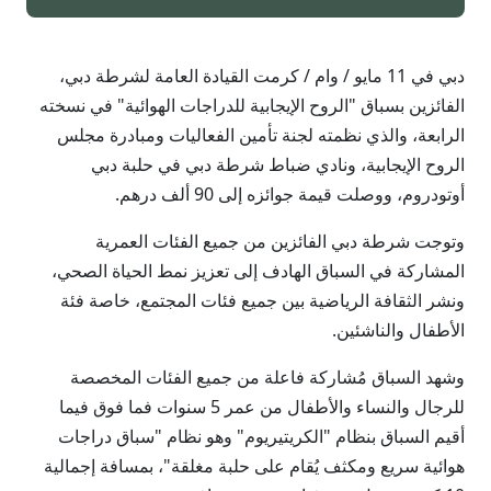
دبي في 11 مايو / وام / كرمت القيادة العامة لشرطة دبي،
الفائزين بسباق "الروح الإيجابية للدراجات الهوائية" في نسخته
الرابعة، والذي نظمته لجنة تأمين الفعاليات ومبادرة مجلس
الروح الإيجابية، ونادي ضباط شرطة دبي في حلبة دبي
أوتودروم، ووصلت قيمة جوائزه إلى 90 ألف درهم.
وتوجت شرطة دبي الفائزين من جميع الفئات العمرية
المشاركة في السباق الهادف إلى تعزيز نمط الحياة الصحي،
ونشر الثقافة الرياضية بين جميع فئات المجتمع، خاصة فئة
الأطفال والناشئين.
وشهد السباق مُشاركة فاعلة من جميع الفئات المخصصة
للرجال والنساء والأطفال من عمر 5 سنوات فما فوق فيما
أقيم السباق بنظام "الكريتيريوم" وهو نظام "سباق دراجات
هوائية سريع ومكثف يُقام على حلبة مغلقة"، بمسافة إجمالية