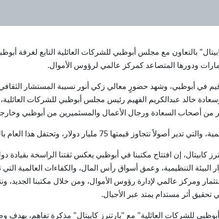
"بارتنرز كابيتال" بالتعاون مع مجلس أبوظبي للشركات العائلية التابع لغرفة
الإمارات ودورها المتصاعد كمركز عالمي لرؤوس الأموال.
يم في أبوظبي، وشهد حضورٍ معالي زكي أنور نسيبة المستشار الثقاف
، وسعادة خالد عبدالكريم الفهيم رئيس مجلس أبوظبي للشركات العائلي
 من أصحاب السعادة ورجال الأعمال والمسثميرين من أبوظبي وخارجه
ليار دولار، وتحتفل هذا العام بالذكرى الخامسة والعشرين لتأسيسها.
 كابيتال، إن افتتاح مكتبنا في أبوظبي يعكس ثقتنا الراسخة بقيادة دول
 البيئة التنظيمية، وعمق أسواق رأس المال، والكفاءات العالمية التي 
تثمار ومركز عالمي لإدارة رؤوس الأموال، ومن خلال مكتبنا الجديد، و
 تحقيق أثر مستدام يمتد عبر الأجيال.
بوظبي للشركات العائلية" مع "بارتنرز كابيتال" مذكرة تفاهم، بهدف و