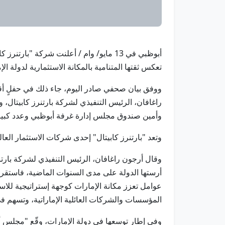
أبوظبي في 13 مايو/ وام / أعلنت شركة 
تعكس ثقتها المتنامية بالمكانة الاستثمارية لدولة 
ووفق بيان صحفي صادر اليوم، جاء ذلك في حفلٍ أق
راغافان، الرئيس التنفيذي لشركة بارتنرز كابيتال
وأمين صندوق مجلس إدارة غرفة أبوظبي وعدد كبير
وتعد "بارتنرز كابيتال" إحدى شركات الاستثمار العالمية، والتي تدير أصولاً تتجاوز قيمتها 75 م
وقال أرجون راغافان، الرئيس التنفيذي لشركة بارتنرز
أرستها الدولة على مدى السنوات الماضية، فاستقرار
عوامل تعزز مكانة الإمارات كوجهة إستراتيجية للاس
المؤسسات والشركات العائلية الإماراتية، وتسهم في
وفي إطار توسعها في دولة الإمارات، وقّع "مجلس أ