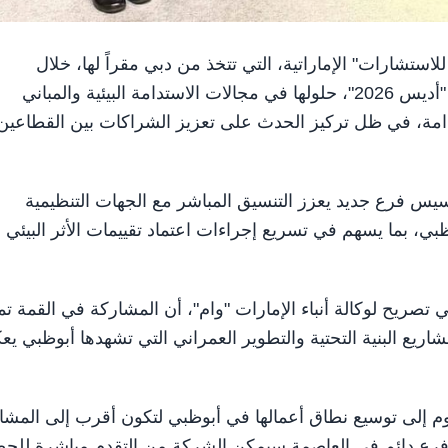
يجن للاستشارات" الإماراتية، التي تتخذ من دبي مقراً لها، خلال
مشاركتها في النسخة الثانية من قمّة أبوظبي للبنية التحتية "أديس 2026"، حلولها في مجالات الاستدامة البيئية والمباني
دامة، في ظل تركيز الحدث على تعزيز الشراكات بين القطاعين
 فرع جديد يعزز التنسيق المباشر مع الجهات التنظيمية
وظبي، بما يسهم في تسريع إجراءات اعتماد تقييمات الأثر البيئي
تصريح لوكالة أنباء الإمارات "وام"، أن المشاركة في القمة تم
ع البنية التحتية والتطوير العمراني التي تشهدها أبوظبي ي
 إلى توسيع نطاق أعمالها في أبوظبي لتكون أقرب إلى المشا
ح فرع دائم في العاصمة سيمكن الشركة من التقدم مباشرة للح