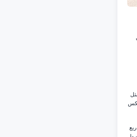
ثل
عكس
ريع
صول