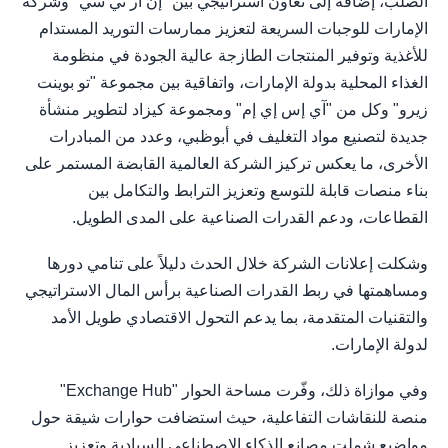
الصلب، إضافة إلى تعاون استراتيجي بين "إن آر تي سي" وشركة
الإمارات للوجبات السريعة لتعزيز ممارسات التوريد المستدام
للأغذية وتوفير المنتجات الطازجة عالية الجودة في منظومة
الغذاء المحلية بدولة الإمارات، واتفاقية بين مجموعة "تو بوينت
زيرو" وكل من "آي إس إي إم" ومجموعة كيزاد لتطوير منشأة
جديدة لتصنيع مواد التغليف في أبوظبي، وعدد من المبادرات
الأخرى، ما يعكس تركيز الشركة العالمية القابضة المستمر على
بناء منصات قابلة للتوسع وتعزيز الترابط والتكامل بين
القطاعات، ودعم القدرات الصناعية على المدى الطويل.
وشكلت إعلانات الشركة خلال الحدث دليلاً على تنامي دورها
ومساهمتها في ربط القدرات الصناعية برأس المال الاستراتيجي
والتقنيات المتقدمة، بما يدعم التحول الاقتصادي طويل الأمد
لدولة الإمارات.
وفي موازاة ذلك، وفّرت مساحة الحوار "Exchange Hub"
منصة للنقاشات التفاعلية، حيث استضافت حوارات شيقة حول
مواضيع شملت مصانع الذكاء الاصطناعي السيادية وتعزيز