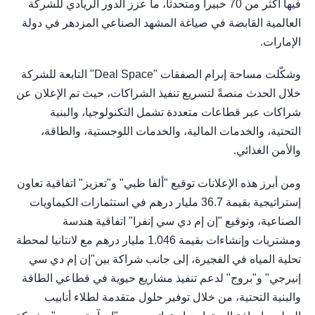
فيها أكثر من 70 خبيراً ومتحدثاً، ما عزز الدور الريادي للشركة
العالمية القابضة في صياغة المشهد الصناعي المزدهر في دولة
الإمارات.
وشكّلت مساحة إبرام الصفقات "Deal Space" التابعة للشركة
خلال الحدث منصةً لتسريع تنفيذ الشراكات، حيث تم الإعلان عن
شراكات عبر قطاعات متعددة تشمل التكنولوجيا، والبنية
التحتية، والخدمات المالية، والخدمات اللوجستية، والطاقة،
والأمن الغذائي.
ومن أبرز هذه الإعلانات توقيع "ألفا ظبي" و"تعزيز" اتفاقية تعاون
إستراتيجية بقيمة 36.7 مليار درهم في استثمارات الكيماويات
الصناعية، وتوقيع "إن إم دي سي إنفرا" اتفاقية هندسة
ومشتريات وإنشاءات بقيمة 1.046 مليار درهم مع لانتانيا لمحطة
تحلية المياه في الفجيرة، إلى جانب شراكة بين"إن إم دي سي
إنيرجي" و"بروج" لدعم تنفيذ مشاريع حيوية في قطاعي الطاقة
والبنية التحتية، من خلال توفير حلول متقدمة لطلاء أنابيب