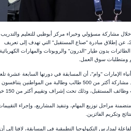
ة أحمد، خلال مشاركة مسؤولي وخبراء مركز أبوظبي للتعليم والتدريب
التقني والمهني في معرض مسابقة المهارات الوطنية 2026، عن إطلاق مبادرة "صناع المستقبل" التي تهدف إلى تعريف
الطائرات بدون طيار "الدرون" والروبوتات والمهارات الكهربائية
م ومتطلبات سوق العمل.
اء الإمارات "وام"، أن المسابقة في دورتها السابعة عشرة تل
دوراً محورياً في دعم وتأهيل الكفاءات الوطنية، حيث تشهد مشاركة أكثر من 500 طالب وطالبة من المواطنين يتن
تضمنة مراحل توزيع المهام، وتنفيذ المشاريع، وإجراء التقييمات
تائج وتكريم الفائزين.
علة لمدارس التكنولوجيا التطبيقية في المسابقة، لافتا إلى أن