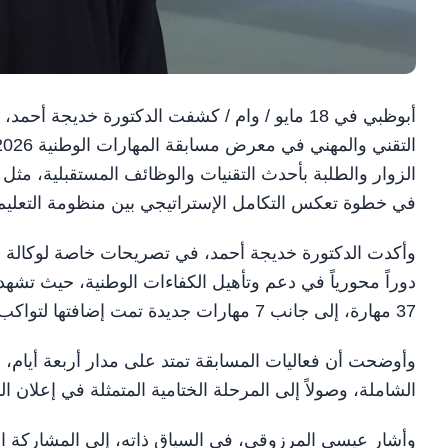
أبوظبي في 18 مايو / وام / كشفت الدكتورة خديج
الزوار والطلبة بأحدث التقنيات والوظائف المستقبلية، مثل 
في خطوة تعكس التكامل الإستراتيجي بين منظومة التعلي
وأكدت الدكتورة خديجة أحمد، في تصريحات خاصة لوكالة أنب
37 مهارة، إلى جانب 7 مهارات جديدة تمت إضافتها لتواكب وظائف المستقبل، وذلك تحت إشراف وتقييم أكثر من 150 خبيراً.
وأوضحت أن فعاليات المسابقة تمتد على مدار أربعة أيام، م
الشاملة، وصولاً إلى المرحلة الختامية المتمثلة في إعلان الن
وأشار عيسى المرزوقي، في السياق ذاته، إلى المشاركة الفا