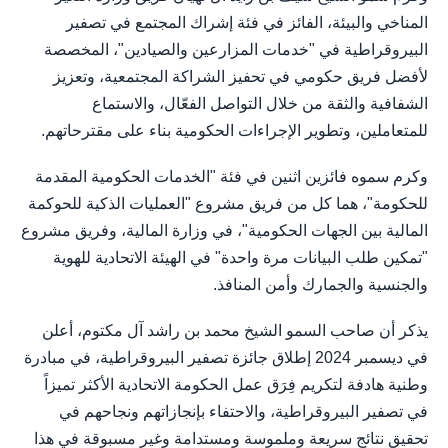
المناخي والبيئة، الفائز في فئة إشراك المجتمع في تصفير
البيروقراطية في "خدمات المزارعين والصيادين"، المخصصة
لأفضل فريق حكومي في تحفيز الشراكة المجتمعية، وتعزيز
الشفافية والثقة من خلال التواصل الفعّال، والاستماع
للمتعاملين، وتطوير الإجراءات الحكومية بناء على مقترحاتهم.
وكرم سموه فائزين اثنين في فئة "الخدمات الحكومية المقدمة
للحكومة"، هما كل من فريق مشروع "العمليات الذكية للحوكمة
المالية بين الجهات الحكومية"، في وزارة المالية، وفريق مشروع
"تمكين طلب البيانات مرة واحدة" في الهيئة الاتحادية للهوية
والجنسية والجمارك وأمن المنافذ.
يذكر أن صاحب السمو الشيخ محمد بن راشد آل مكتوم، أعلن
في ديسمبر 2024 إطلاق جائزة تصفير البيروقراطية، في مبادرة
وطنية هادفة لتكريم فِرَق عمل الحكومة الاتحادية الأكثر تميزاً
في تصفير البيروقراطية، والاحتفاء بإنجازاتهم ونجاحهم في
تحقيق نتائج سريعة وملموسة ومستدامة وغير مسبوقة في هذا