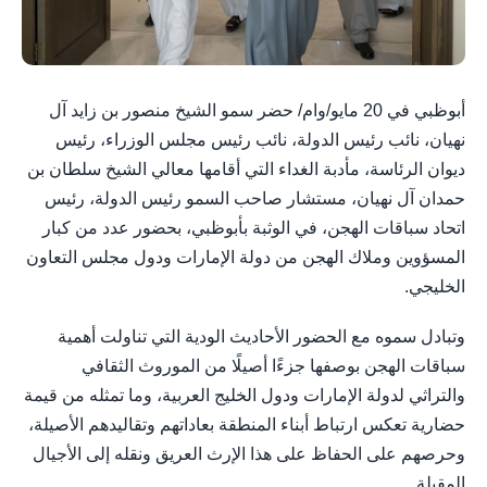
أبوظبي في 20 مايو/وام/ حضر سمو الشيخ منصور بن زايد آل
نهيان، نائب رئيس الدولة، نائب رئيس مجلس الوزراء، رئيس
ديوان الرئاسة، مأدبة الغداء التي أقامها معالي الشيخ سلطان بن
حمدان آل نهيان، مستشار صاحب السمو رئيس الدولة، رئيس
اتحاد سباقات الهجن، في الوثبة بأبوظبي، بحضور عدد من كبار
المسؤوين وملاك الهجن من دولة الإمارات ودول مجلس التعاون
الخليجي.
وتبادل سموه مع الحضور الأحاديث الودية التي تناولت أهمية
سباقات الهجن بوصفها جزءًا أصيلًا من الموروث الثقافي
والتراثي لدولة الإمارات ودول الخليج العربية، وما تمثله من قيمة
حضارية تعكس ارتباط أبناء المنطقة بعاداتهم وتقاليدهم الأصيلة،
وحرصهم على الحفاظ على هذا الإرث العريق ونقله إلى الأجيال
المقبلة.