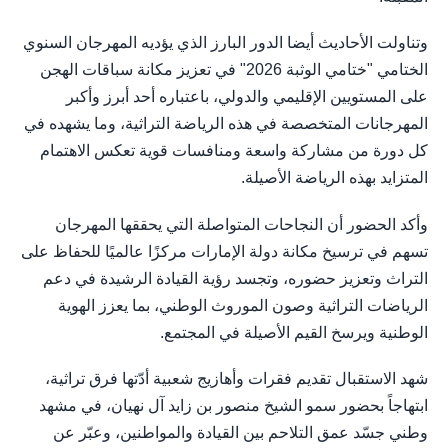
وتناولت الأحاديث أيضا الدور البارز الذي يؤديه المهرجان السنوي
الختامي "ختامي الوثبة 2026" في تعزيز مكانة سباقات الهجن
على المستويين الإقليمي والدولي، باعتباره أحد أبرز وأكبر
المهرجانات المتخصصة في هذه الرياضة التراثية، وما يشهده في
كل دورة من مشاركة واسعة ومنافسات قوية تعكس الاهتمام
المتزايد بهذه الرياضة الأصيلة.
وأكد الحضور أن النجاحات المتواصلة التي يحققها المهرجان
تسهم في ترسيخ مكانة دولة الإمارات مركزًا عالميًا للحفاظ على
التراث وتعزيز حضوره، وتجسد رؤية القيادة الرشيدة في دعم
الرياضات التراثية وصون الموروث الوطني، بما يعزز الهوية
الوطنية ويرسخ القيم الأصيلة في المجتمع.
شهد الاستقبال تقديم فقرات وأهازيج شعبية أدّتها فرق تراثية،
ابتهاجاً بحضور سمو الشيخ منصور بن زايد آل نهيان، في مشهد
وطني جسّد عمق التلاحم بين القيادة والمواطنين، وعبّر عن