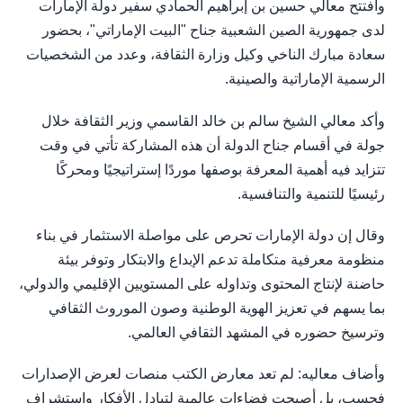
وافتتح معالي حسين بن إبراهيم الحمادي سفير دولة الإمارات
لدى جمهورية الصين الشعبية جناح "البيت الإماراتي"، بحضور
سعادة مبارك الناخي وكيل وزارة الثقافة، وعدد من الشخصيات
الرسمية الإماراتية والصينية.
وأكد معالي الشيخ سالم بن خالد القاسمي وزير الثقافة خلال
جولة في أقسام جناح الدولة أن هذه المشاركة تأتي في وقت
تتزايد فيه أهمية المعرفة بوصفها موردًا إستراتيجيًا ومحركًا
رئيسيًا للتنمية والتنافسية.
وقال إن دولة الإمارات تحرص على مواصلة الاستثمار في بناء
منظومة معرفية متكاملة تدعم الإبداع والابتكار وتوفر بيئة
حاضنة لإنتاج المحتوى وتداوله على المستويين الإقليمي والدولي،
بما يسهم في تعزيز الهوية الوطنية وصون الموروث الثقافي
وترسيخ حضوره في المشهد الثقافي العالمي.
وأضاف معاليه: لم تعد معارض الكتب منصات لعرض الإصدارات
فحسب، بل أصبحت فضاءات عالمية لتبادل الأفكار واستشراف