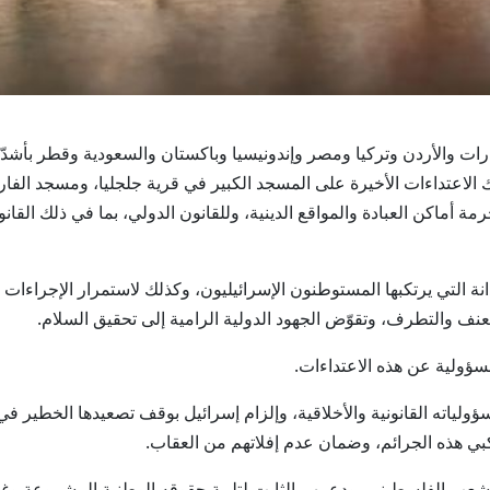
 خارجية الإمارات والأردن وتركيا ومصر وإندونيسيا وباكستان والسعودية وقط
 الاعتداءات الأخيرة على المسجد الكبير في قرية جلجليا، ومسجد الفار
رمة أماكن العبادة والمواقع الدينية، وللقانون الدولي، بما في ذلك القا
ة التي يرتكبها المستوطنون الإسرائيليون، وكذلك لاستمرار الإجراءات الإ
لعنف والتطرف، وتقوّض الجهود الدولية الرامية إلى تحقيق السلام.
لمسؤولية عن هذه الاعتداءات.
ولياته القانونية والأخلاقية، وإلزام إسرائيل بوقف تصعيدها الخطير في 
ي هذه الجرائم، وضمان عدم إفلاتهم من العقاب.
الشعب الفلسطيني، ودعمهم الثابت لتلبية حقوقه الوطنية المشروعة وغي