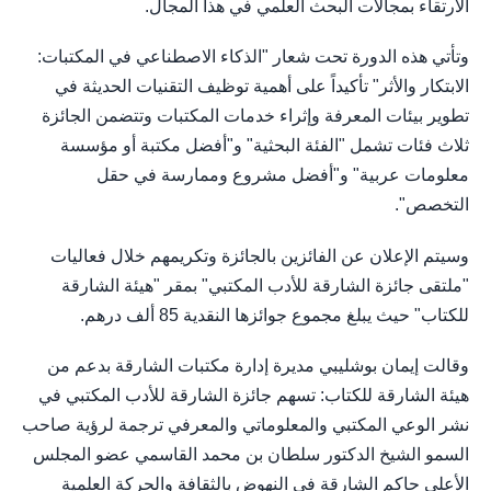
الارتقاء بمجالات البحث العلمي في هذا المجال.
وتأتي هذه الدورة تحت شعار "الذكاء الاصطناعي في المكتبات:
الابتكار والأثر" تأكيداً على أهمية توظيف التقنيات الحديثة في
تطوير بيئات المعرفة وإثراء خدمات المكتبات وتتضمن الجائزة
ثلاث فئات تشمل "الفئة البحثية" و"أفضل مكتبة أو مؤسسة
معلومات عربية" و"أفضل مشروع وممارسة في حقل
التخصص".
وسيتم الإعلان عن الفائزين بالجائزة وتكريمهم خلال فعاليات
"ملتقى جائزة الشارقة للأدب المكتبي" بمقر "هيئة الشارقة
للكتاب" حيث يبلغ مجموع جوائزها النقدية 85 ألف درهم.
وقالت إيمان بوشليبي مديرة إدارة مكتبات الشارقة بدعم من
هيئة الشارقة للكتاب: تسهم جائزة الشارقة للأدب المكتبي في
نشر الوعي المكتبي والمعلوماتي والمعرفي ترجمة لرؤية صاحب
السمو الشيخ الدكتور سلطان بن محمد القاسمي عضو المجلس
الأعلى حاكم الشارقة في النهوض بالثقافة والحركة العلمية