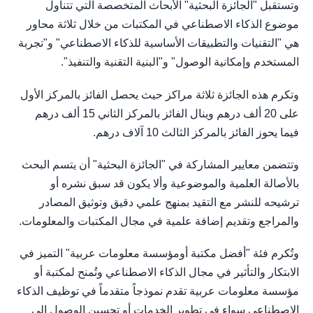
وتستقبل "الجائزة البحثية" الأبحاث المتخصصة التي تتناول
موضوع الذكاء الاصطناعي في المكتبات من خلال ثلاثة محاور
هي "التقنيات والتطبيقات الأساسية للذكاء الاصطناعي" و"تجربة
المستخدم وإمكانية الوصول" و"البنية التقنية والتنفيذ".
وتكرم هذه الجائزة ثلاثة مراكز حيث يحصل الفائز بالمركز الأول
على 20 ألف درهم وينال الفائز بالمركز الثاني 15 ألف درهم
فيما يحوز الفائز بالمركز الثالث 10 آلاف درهم.
وتتضمن معايير المشاركة في "الجائزة البحثية" أن يتسم البحث
بالأصالة العلمية والموضوعية وألا يكون قد سبق نشره أو
ترشيحه للنشر مع التقيد بمنهج علمي دقيق وتوثيق المصادر
والمراجع وتقديم إضافة علمية في مجال المكتبات والمعلومات.
وتُكرم فئة "أفضل مكتبة أومؤسسة معلومات عربية" التميز في
الابتكار والتأثير في مجال الذكاء الاصطناعي وتُمنح لمكتبة أو
مؤسسة معلومات عربية تقدم نموذجاً متقدماً في توظيف الذكاء
الاصطناعي سواء في تطوير الخدمات أو تحسين الوصول إلى